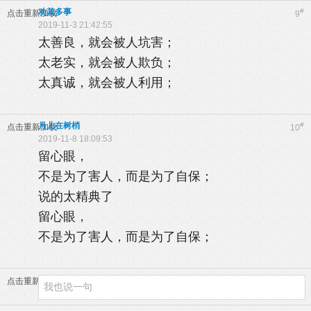
劝其多事
#
点击重新加载
9
2019-11-3 21:42:55
太善良，就会被人坑害；
太老实，就会被人欺负；
太真诚，就会被人利用；
月儿在树梢
#
点击重新加载
10
2019-11-8 18:09:53
留心眼，
不是为了害人，而是为了自保；
说的太精典了
留心眼，
不是为了害人，而是为了自保；
点击重新加载