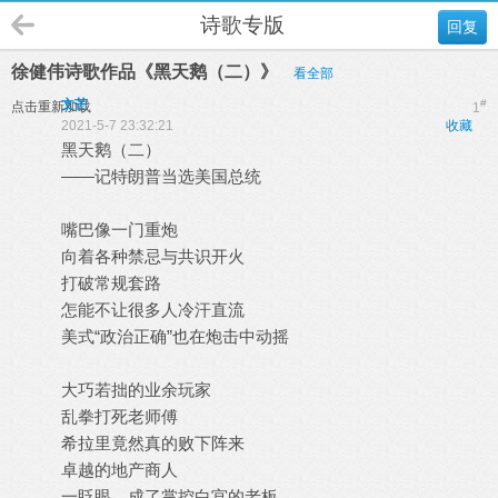
诗歌专版
回复
徐健伟诗歌作品《黑天鹅（二）》
看全部
文芒
#
点击重新加载
1
2021-5-7 23:32:21
收藏
黑天鹅（二）
——记特朗普当选美国总统
嘴巴像一门重炮
向着各种禁忌与共识开火
打破常规套路
怎能不让很多人冷汗直流
美式“政治正确”也在炮击中动摇
大巧若拙的业余玩家
乱拳打死老师傅
希拉里竟然真的败下阵来
卓越的地产商人
一眨眼，成了掌控白宫的老板