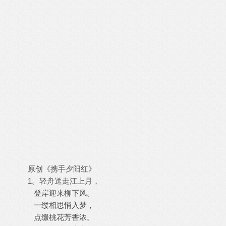
原创《携手夕阳红》
1。轻舟送走江上月，
登岸迎来柳下风。
一缕相思悄入梦，
点缀桃花芳香浓。