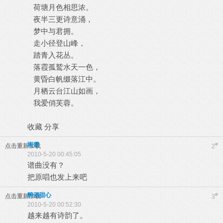
荷塘月色相思浓。
夜半三更诗意涌，
梦中与君拥。
走小径登山峰，
踏青入花丛。
落霞孤鹫水天一色，
黄昏白帆缀落江中。
月栖云台江山如画，
我爱俏芙蓉。
收藏 分享
雨霏
#
点击重新加载
2
2010-5-20 00:45:05
谱曲没有？
把原唱也发上来吧
醉酒甜心
#
点击重新加载
3
2010-5-20 00:52:30
越来越有诗韵了。