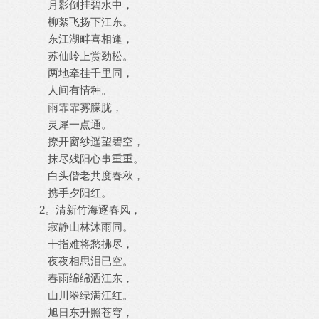
月影倒挂碧水中，
柳絮飞扬下江东。
东江湖畔喜相逢，
苏仙岭上赏劲松。
两地牵挂千里同，
人间有情种。
雨霏霏雾朦胧，
灵犀一点通。
撩开窗纱遥望碧空，
抹尽残阳心事重重。
白头偕老共度春秋，
携手夕阳红。
2。清新竹海逐春风，
寂静山林沐雨同。
十指难将愁拂尽，
夜夜相思泪已空。
春雨绵绵洒江东，
山川翠绿满江红。
旭日东升照苍穹，