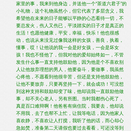
家里的事，我来到他身边，并送他一个“茶道六君子”的
小礼物，这个礼物虽然小，但它代表了多层含义，我
希望他在未来的日子能够以平静的心态看待一切，不
要总发火，伤人又伤已，平淡踏实的日子才是真正的
生活！也愿他健康，平安，幸福，快乐！他也很感
动，也说从来没见过像我这样的女孩，善良，执着，
懂事，哎！让他说的我一会是好女孩，一会是坏女
孩！我也不怪他了，但我对他的爱却始终如一，不管
发生什么事一直支持他鼓励他，因为他是个不喜欢别
人让他放弃理想的男人，他要奋斗，要做事，我虽然
心疼他，不愿看到他很辛苦，但还是支持他鼓励他，
让他不要放弃，只要再坚持一下，就会成功！可没想
到这种支持和鼓励却变了味，他却说我一直鼓励他做
事，却不关心老人，另有所图。当时我都伤心死了，
真是百口难辩啊！他爸爸有病住院，我要去，他却说
不用我，去了也帮不上忙，让我等电话，因为他家人
喜欢静，不喜欢让人打搅，我听了他的话，而心却心
急如焚，准备第二天请假也要过去看看，可还没等到