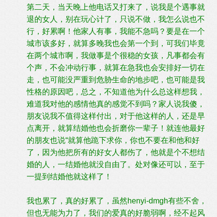
第二天，当天晚上他电话又打来了，说我是个遇事就
退的女人，别在玩心计了，只说不做，我怎么说也不
行，好累啊！他家人有事，我能不急吗？要是在一个
城市该多好，就算多晚我也会第一个到，可我们毕竟
在两个城市啊，我做事是个很稳的女孩，凡事都会有
个声，不会冲动行事，就算在急我也会安排好一切在
走，也可能没严重到危胁生命的地步吧，也可能是我
性格的原因吧，总之，不知道他为什么总这样想我，
难道我对他的感情他真的感觉不到吗？家人说我傻，
朋友说我不值得这样付出，对于他这样的人，还是早
点离开，就算结婚他也会折磨你一辈子！就连他最好
的朋友也说“就算他跪下求你，你也不要在和他和好
了，因为他把所有的好女人都伤了，他就是个不想结
婚的人，一结婚他就没自由了。处对像还可以，至于
一提到结婚他就这样了！
我也累了，真的好累了，虽然henyi-dmgh有些不舍，
但也无能为力了，我们的爱真的好脆弱啊，经不起风