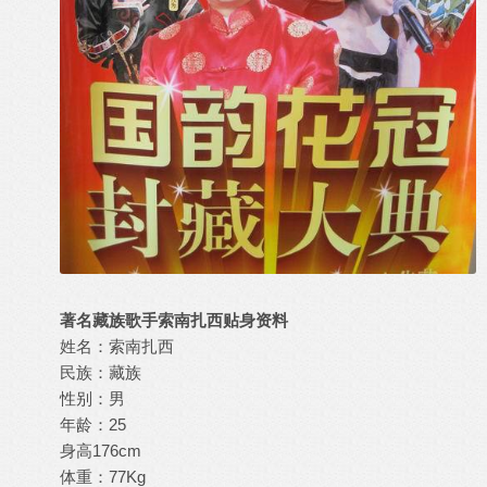
著名藏族歌手索南扎西贴身资料
姓名：索南扎西
民族：藏族
性别：男
年龄：25
身高176cm
体重：77Kg