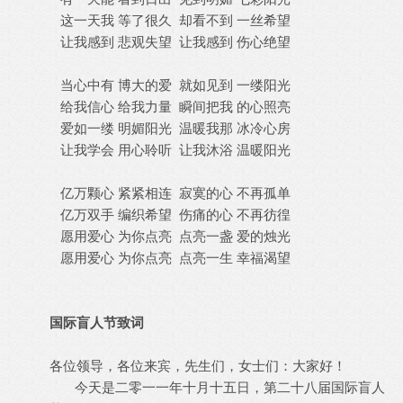
这一天我 等了很久 却看不到 一丝希望
让我感到 悲观失望 让我感到 伤心绝望
当心中有 博大的爱 就如见到 一缕阳光
给我信心 给我力量 瞬间把我 的心照亮
爱如一缕 明媚阳光 温暖我那 冰冷心房
让我学会 用心聆听 让我沐浴 温暖阳光
亿万颗心 紧紧相连 寂寞的心 不再孤单
亿万双手 编织希望 伤痛的心 不再彷徨
愿用爱心 为你点亮 点亮一盏 爱的烛光
愿用爱心 为你点亮 点亮一生 幸福渴望
国际盲人节致词
各位领导，各位来宾，先生们，女士们：大家好！
今天是二零一一年十月十五日，第二十八届国际盲人