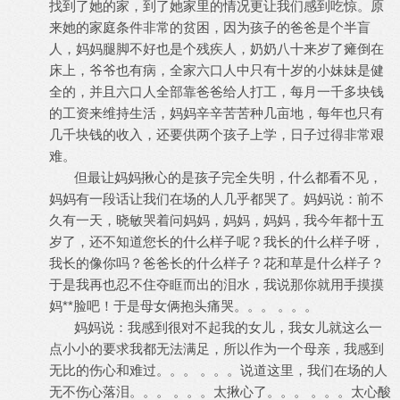
找到了她的家，到了她家里的情况更让我们感到吃惊。原
来她的家庭条件非常的贫困，因为孩子的爸爸是个半盲
人，妈妈腿脚不好也是个残疾人，奶奶八十来岁了瘫倒在
床上，爷爷也有病，全家六口人中只有十岁的小妹妹是健
全的，并且六口人全部靠爸爸给人打工，每月一千多块钱
的工资来维持生活，妈妈辛辛苦苦种几亩地，每年也只有
几千块钱的收入，还要供两个孩子上学，日子过得非常艰
难。
但最让妈妈揪心的是孩子完全失明，什么都看不见，
妈妈有一段话让我们在场的人几乎都哭了。妈妈说：前不
久有一天，晓敏哭着问妈妈，妈妈，妈妈，我今年都十五
岁了，还不知道您长的什么样子呢？我长的什么样子呀，
我长的像你吗？爸爸长的什么样子？花和草是什么样子？
于是我再也忍不住夺眶而出的泪水，我说那你就用手摸摸
妈**脸吧！于是母女俩抱头痛哭。。。 。。。
妈妈说：我感到很对不起我的女儿，我女儿就这么一
点小小的要求我都无法满足，所以作为一个母亲，我感到
无比的伤心和难过。。。 。。。说道这里，我们在场的人
无不伤心落泪。。。 。。。太揪心了。。。 。。。太心酸