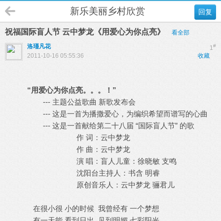
新乐美丽乡村欣赏
回复
祝福国际盲人节 云中梦龙《用爱心为你点亮》
看全部
洛瑾凡花
#
1
2011-10-16 05:55:36
收藏
“用爱心为你点亮。。。！”
--- 主题公益歌曲 新歌发布会
--- 这是一首为播撒爱心，为编织希望而谱写的心曲
--- 这是一首献给第二十八届 “国际盲人节” 的歌
作 词：云中梦龙
作 曲：云中梦龙
演 唱：盲人儿童：徐晓敏 支鸣
沈阳台主持人：书含 明睿
原创音乐人：云中梦龙 骊君儿
在很小很 小的时候 我曾经有 一个梦想
有一天能 看到日出 见到明媚 七彩阳光