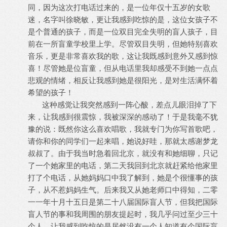
同，因为这次打电话过来的，是一位年仅十五岁的女歌
迷，名字叫徐晓敏，更让我感到吃惊的是，这位女孩子不
是个普通的孩子，而是一位双目完全失明的盲人孩子，目
前在一所盲童学校里上学。尽管双目失明，但她特别喜欢
音乐，更是非常喜欢我的歌，这让我既感到意外又感到惊
喜！尽管她是位盲童，但从电话里我却感受不到她一点点
悲观的情绪，相反让我感到她是很阳光，是对生活满怀着
希望的孩子！
这种感觉让我突然感到一阵心酸，差点儿眼泪掉了下
来，让我感到很震惊，我被深深的感动了！于是我毫不犹
豫的说：既然你这么喜欢唱歌，我就专门为你写首歌吧，
请你和你的同学们一起来唱，她说好哇，那就太感谢梦龙
叔叔了。由于我当时急着回北京，就没有和她细聊，只记
了一个她家里的电话，第二天我回到北京就赶紧给他家里
打了个电话，从她妈妈口中我了解到，她是个很懂事的孩
子，从不惹妈妈生气。后来我又从她老师口中得知，二零
一一年十月十五日是第二十八届国际盲人节，但我把国际
盲人节的事和我周围的朋友提起时，我几乎问过至少三十
个人，让我感到吃惊的是居然没有一个人知道有个国际盲