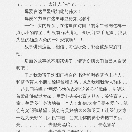
了。。。 。。。太让人心碎了。。。 。。。
母爱在这里显得如此的伟大！
母爱的力量在这里却显得如此渺小！
一个伟大的母亲，在这里面对自己的亲生骨肉这样一
点小小的愿望，却没有办法满足，却只能束手无策，我认
为这的确是人类的一种悲哀啊!！！
故事讲到这里，相信，每位听众，都会被深深的打
动。
后面的故事就不用我讲了，请听众朋友们自己来看视
频吧！
于是我邀请了沈阳广播台的书含和明睿两位主持人，
和两位盲人小朋友徐晓敏和支鸣，以及我和我爱人骊君儿
一起共同演唱了“用爱心为你点亮”这首公益歌曲，希望这
首歌能够感动大家，用爱心去关心盲人朋友，关注盲人儿
童，关爱我们身边的每一个人！相信,大家只要有爱心，就
会有光明和希望，就会有美好的未来和明天！让我们大家
一起为美好的明天祝福吧！朋友用你的爱心去把世界点
亮。。。 。。。去照亮黑暗。。。 。。。去点燃希
望。。。 。。。去点亮幸福美好的明天。。。 。。。