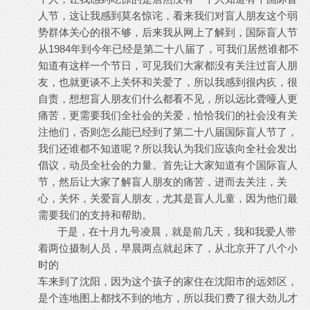
人节，这让我感到莫名惊诧，看来我们对盲人朋友这个弱
势群体关心的很不够，后来我从网上了解到，国际盲人节
从1984年到今年已经是第二十八届了，可我们居然谁都不
知道有这样一个节日，可见我们大家都没有关注过盲人朋
友，也就更谈不上关怀和关爱了，所以我感到很内疚，很
自责，想想盲人朋友们什么都看不见，所以远比聋哑人更
痛苦，更需要我们全社会的关爱，恰恰我们的社会没有关
注他们，否则怎么能已经到了第二十八届国际盲人节了，
我们还谁都不知道呢？所以我认为我们应该向全社会发出
倡议，动员全社会的力量。首先让大家知道有个国际盲人
节，然后让大家了解盲人朋友的痛苦，进而去关注，关
心，关怀，关爱盲人朋友，尤其是盲人儿童，因为他们最
需要我们的支持和帮助。
于是，在十月九号凌晨，就是前几天，我和我爱人带
着两位摄制人员，早晨两点就起床了，从北京开了八个小
时的
车来到了沈阳，因为这个孩子的家住在沈阳市的远郊区，
是个连地图上都找不到的地方，所以我们费了很大劲儿才