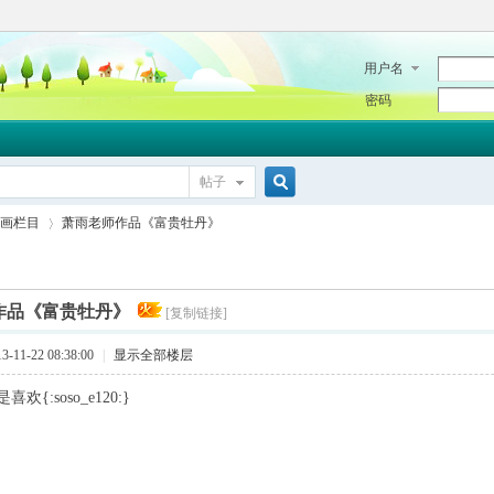
用户名
密码
帖子
搜
画栏目
萧雨老师作品《富贵牡丹》
索
作品《富贵牡丹》
[复制链接]
›
11-22 08:38:00
|
显示全部楼层
{:soso_e120:}