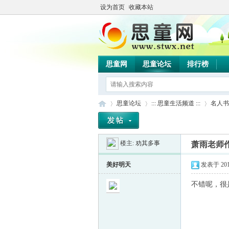
设为首页
收藏本站
思童网
思童论坛
排行榜
思童论坛
::: 思童生活频道 :::
名人书
楼主:
劝其多事
萧雨老师
思
»
›
›
美好明天
发表于 2013-
不错呢，很是喜欢