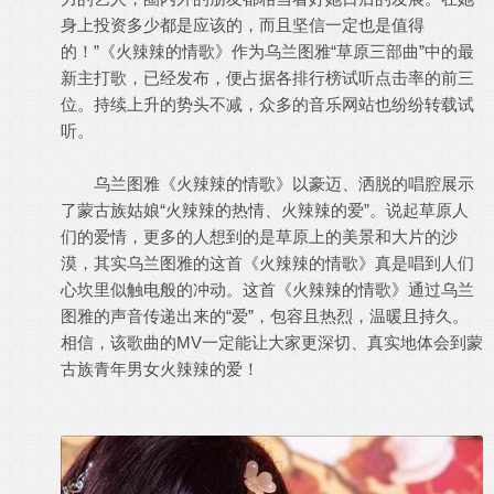
身上投资多少都是应该的，而且坚信一定也是值得
的！”《火辣辣的情歌》作为乌兰图雅“草原三部曲”中的最
新主打歌，已经发布，便占据各排行榜试听点击率的前三
位。持续上升的势头不减，众多的音乐网站也纷纷转载试
听。
乌兰图雅《火辣辣的情歌》以豪迈、洒脱的唱腔展示
了蒙古族姑娘“火辣辣的热情、火辣辣的爱”。说起草原人
们的爱情，更多的人想到的是草原上的美景和大片的沙
漠，其实乌兰图雅的这首《火辣辣的情歌》真是唱到人们
心坎里似触电般的冲动。这首《火辣辣的情歌》通过乌兰
图雅的声音传递出来的“爱”，包容且热烈，温暖且持久。
相信，该歌曲的MV一定能让大家更深切、真实地体会到蒙
古族青年男女火辣辣的爱！