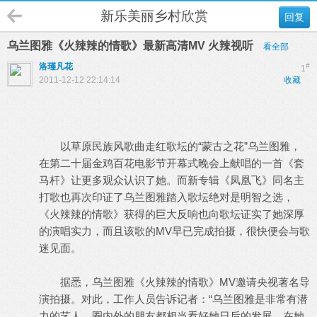
新乐美丽乡村欣赏
回复
乌兰图雅《火辣辣的情歌》最新高清MV 火辣视听
看全部
洛瑾凡花
#
1
2011-12-12 22:14:14
收藏
以草原民族风歌曲走红歌坛的“蒙古之花”乌兰图雅，
在第二十届金鸡百花电影节开幕式晚会上献唱的一首《套
马杆》让更多观众认识了她。而新专辑《凤凰飞》同名主
打歌也再次印证了乌兰图雅踏入歌坛绝对是明智之选，
《火辣辣的情歌》获得的巨大反响也向歌坛证实了她深厚
的演唱实力，而且该歌的MV早已完成拍摄，很快便会与歌
迷见面。
据悉，乌兰图雅《火辣辣的情歌》MV邀请央视著名导
演拍摄。对此，工作人员告诉记者：“乌兰图雅是非常有潜
力的艺人，圈内外的朋友都相当看好她日后的发展。在她