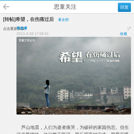
思童关注
回复
[转帖]希望，在伤痛过后
看全部
有志者
#
点击重新加载
1
2013-4-28 17:08:41
收藏
芦山地震，人们为逝者痛哭，为破碎的家园伤悲。但生