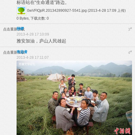
标语站在“生命通道”路边。
0wVFIQpR.201342890927-5541.jpg
(2013-4-28 17:09 上传)
0 Bytes, 下载次数: 0
桫椤
#
点击重新加载
3
2013-4-28 17:10:09
雅安加油，庐山人民雄起
有志者
#
点击重新加载
4
2013-4-28 17:11:07