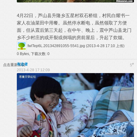
4月22日，芦山县升隆乡五星村双石桥组，村民白耀书一
家人在油菜田中用餐。虽然停水断电，虽然领取了方便
面，但从震后第三天起，在中午、晚上，震中芦山县龙门
乡不少村庄的或开裂或倒塌的房前屋后，升起了炊烟。
fwlTep6L.201342891055-5541.jpg
(2013-4-28 17:10 上传)
0 Bytes, 下载次数: 0
有志者
#
点击重新加载
5
2013-4-28 17:12:09