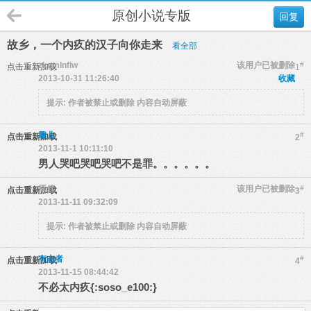
原创小说专版
回复
故乡，一个内疚的汉子向你走来
看全部
zknmlnfiw
该用户已被删除
#
点击重新加载
1
2013-10-31 11:26:40
收藏
提示:
作者被禁止或删除 内容自动屏蔽
馨儿
#
点击重新加载
2
2013-11-1 10:11:10
男人哭吧哭吧哭吧不是罪。。。。。。
焉然
该用户已被删除
#
点击重新加载
3
2013-11-11 09:32:09
提示:
作者被禁止或删除 内容自动屏蔽
有志者
#
点击重新加载
4
2013-11-15 08:44:42
不必太内疚{:soso_e100:}