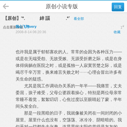
原创小说专版
回复
【原创】‘*. 緈 諨 .*’
看全部
我心飞翔very
#
点击重新加载
1
2008-8-14 06:20:36
收藏
也许我是属于郁郁寡欢的人。常常的会因为各种压力——
或是在无端受怨、无故受嫉、无源受折磨之际，或是在身
体得病躺在医院之时，或是孤独一人寂寞苦楚之际，或是
竭尽千辛万苦，换来难言失败之时······心理会冒出许多有
关生命的疑惑。
尤其是我工作调动办关系的一年半——我痛苦，丈夫
委屈，孩子难受，父母公婆跟着操心，特别是两位母亲常
常睡不着觉，絮絮叨叨，心焦过度以至眼睛起了蒙，半年
间头发全白。
那是一段黑暗的日子，我就像被关闭在一间封闭的小
屋里。屋里什么也没有，空荡荡、冰冷冷、阴暗暗的。我
似乎对一切都失去兴趣，连早晨的太阳也觉得是灰灰的，