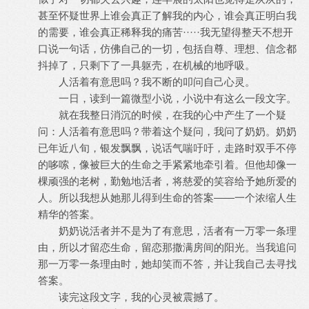
甚至怀疑世界上谁会真正了解我的内心，谁会真正明白我
的需要，谁会真正稀释我的痛苦·····我无望得整天不想开
口说一句话，仿佛自己的一切，包括自尊、理想、信念都
抖掉了，只剩下了一具躯壳，在机械的地呼吸。
人活着有意思吗？我不断的叩问自己心灵。
一日，读到一篇微型小说，小说中有这么一段文字。
就在我整日消沉的时候，在我的心中产生了一个疑
问：人活着有意思吗？带着这个疑问，我问了奶奶。奶奶
已年近八旬，银发飘飘，说话气喘吁吁，走路时双手不停
的哆嗦，像被巨大的生命之手紧紧地牵引着。但他却像一
棵顽强的老树，勤勉地活者，将慈爱的笑容给予她所爱的
人。所以我想从她那儿得到生命的答案——一个浓缩人生
精华的答案。
奶奶说活者并不是为了有意思，活者有一万零一条理
由，所以才留恋生命，留恋那撒满房间的阳光。当我追问
那一万零一条理由时，她却笑而不答，并让我自己去寻找
答案。
读完这段文字，我的心灵被震撼了。