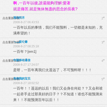
啊 ,一百年以後,誰還能夠理解:愛著
就是痛苦,就是無休無盡的思念的長夜?
清风明月
#
点击重新加载
2
2008-8-27 06:43:53
一百年以后的事情，我们不能预料，一切都是未知的，充
满希望的！
ㄣ灬菘尐爺
#
点击重新加载
3
2008-8-27 08:25:18
一百年？[em1]
中国移动通信
#
点击重新加载
4
2008-8-27 17:24:07
是呀，一百年离我们太遥远了，不可预料呀！！！
亲亲我的宝贝
#
点击重新加载
5
2008-8-27 18:02:52
一百年！！遥远的以后！我们又会身在何处？？又会和谁
一起牵手走过那美好的日子？？不知道！谁也不能预测未
来！！不能预测百年以后！！