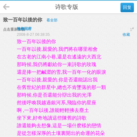
诗歌专版
回复
致一百年以後的你
看全部
格格回府
#
点击重新加载
1
2008-8-27 06:38:35
收藏
致一百年以後的你
一百年以後,親愛的,我們將在哪里相會
在古老的江南小巷,還是在遙遠的大西北
那時候,我仍將獻給你一束詩歌的玫瑰
還是捧一把鹹澀的雪,我一百年一化的眼淚
一百年以後,親愛的,你是否還能認出我
在舊世紀的群星中,總也不肯墜落的那一顆
那時候,你是否還能分辯出我的光澤
然後呼喚我越過銀河系,飛臨你的星座
啊 ,一百年以後,誰能輕輕拂去塵土
坐下來,好奇地讀這些陳舊的詩歌
誰還能夠去想像,這是一場什麽樣的戀情
是從怎樣深厚的土壤裏開出的命運的花朵