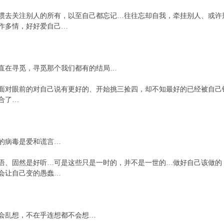
关注别人的所有，以至自己都忘记…往往忘却自我，牵挂别人、或许
作多情，好好爱自己…
在寻觅，寻觅那个我们都有的结局…
眼前的对自己说有更好的、开始挑三捡四，却不知最好的已经被自己
合了…
病毒是爱和谎言…
固然是好听…可是这些只是一时的，并不是一世的…做好自己该做的
会让自己变的愚蠢…
乱想，不在乎连想都不会想…