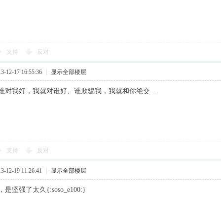
支持
反对
12-17 16:55:36
|
显示全部楼层
谁对我好，我就对谁好、谁欺骗我，我就和你绝交…
支持
反对
12-19 11:26:41
|
显示全部楼层
坚强了太久{:soso_e100:}