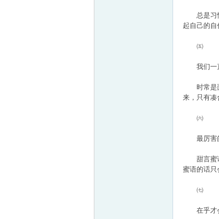
总是习惯去
起自己的自
㈤
我们一直
时常是面对
来，只有凑
㈥
最厉害的
甜言蜜语、
蜜语的话只
㈦
在乎才会