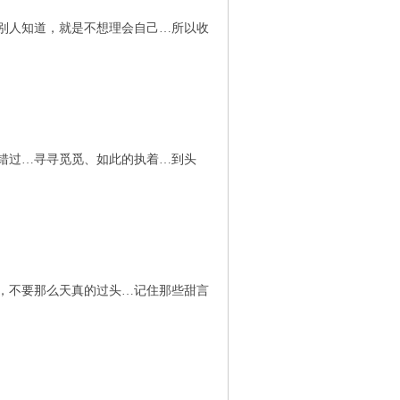
别人知道，就是不想理会自己…所以收
错过…寻寻觅觅、如此的执着…到头
，不要那么天真的过头…记住那些甜言