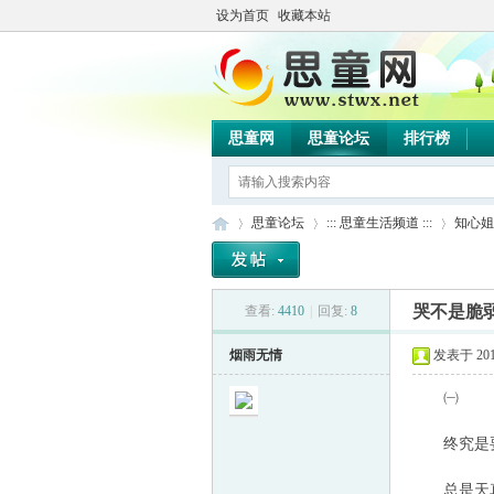
设为首页
收藏本站
思童网
思童论坛
排行榜
思童论坛
::: 思童生活频道 :::
知心姐
哭不是脆
查看:
4410
|
回复:
8
思
»
›
›
烟雨无情
发表于 2013-
㈠
终究是要
总是天真的