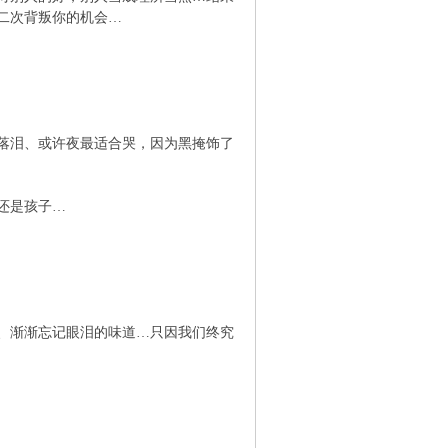
二次背叛你的机会…
落泪、或许夜最适合哭，因为黑掩饰了
还是孩子…
、渐渐忘记眼泪的味道…只因我们终究