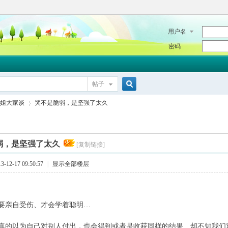
用户名
密码
帖子
搜
姐大家谈
哭不是脆弱，是坚强了太久
索
弱，是坚强了太久
[复制链接]
›
12-17 09:50:57
|
显示全部楼层
亲自受伤、才会学着聪明…
以为自己对别人付出，也会得到或者是收获同样的结果、却不知我们