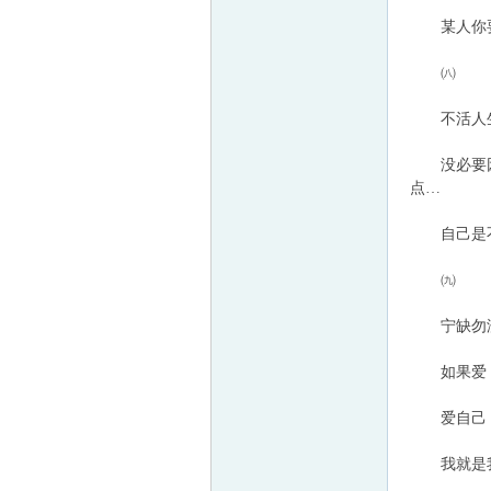
某人你要知
㈧
不活人生
没必要因别
点…
自己是不
㈨
宁缺勿
如果爱，
爱自己，
我就是我、