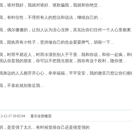
，谁对我好，我就对谁好、谁欺骗我，我就和你绝交…
，有时任性，不理所有人的想法和说法，继续自己的…
偶尔傻傻的，让别人认为没心没肺，其实比你们任何一个人心里都累
，固执而有小性子，坚持做自己的也会耍耍脾气，胡闹一下…
时而平易近人，时而冷漠拒别人于千里…我和你说，和你一起疯，和
我认你是我的朋友，你可以不把我当朋友，因你有这个权利，随你便…
边的人儿都开开心心，幸幸福福，平平安安，我的微笑只想让你们都
，不喜欢就别靠近我…
12-17 10:02:04
|
显示全部楼层
，是坚强了太久…有时候觉得自己还是很坚强的