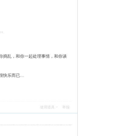
…
你捣乱，和你一起处理事情，和你谈
很快乐而已…
使用道具
举报