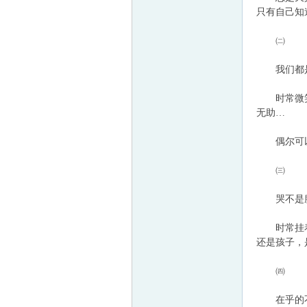
只有自己知
童
㈡
我们都是
时常微笑面
无助…
偶尔可以假
论
㈢
哭不是脆
时常挂着笑
还是孩子，
㈣
在乎的不
坛