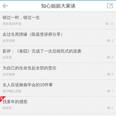
知心姐姐大家谈
错过一时，错过一生
聆听海浪声音
10
走过生死情缘（陈嘉堡讲师分享）
欢迎回家
3
影评：《泰囧》完成了一次后殖民式的逆袭
苏景焉
6
为自己的生命负起全部的责任
自在随缘
8
女人应该偷偷学会的10件事
搥沵哋亾湜莪
7
找童年的感觉
旺旺旺
5