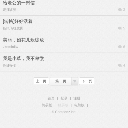
给老公的一封信
婀娜多姿
3
[转帖]好好活着
折纸飞往麦田
5
美丽，如花儿般绽放
zknmlnfiw
6
我是小草，我不卑微
婀娜多姿
4
上一页
第11页
下一页
首页
|
登录
|
注册
简易版
|
触屏版
|
电脑版
|
© Comsenz Inc.