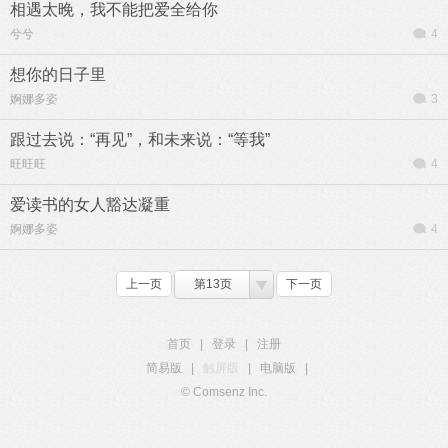
相遇太晚，我不能把爱全给你
兮兮
4
想你的日子里
婀娜多姿
3
跟过去说：“再见”，和未来说：“等我”
旺旺旺
4
爱读书的女人豁达凝重
婀娜多姿
4
上一页
第13页
下一页
首页
|
登录
|
注册
简易版
|
触屏版
|
电脑版
|
© Comsenz Inc.