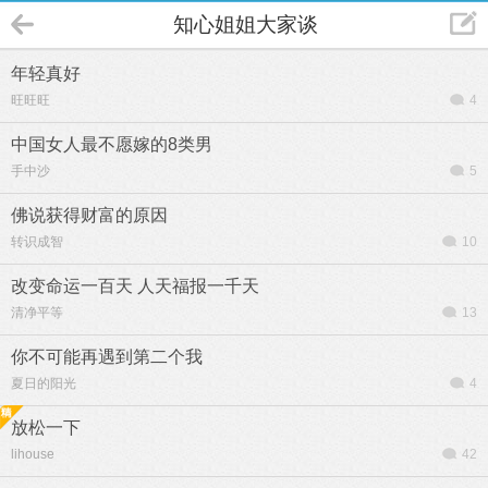
知心姐姐大家谈
年轻真好
旺旺旺
4
中国女人最不愿嫁的8类男
手中沙
5
佛说获得财富的原因
转识成智
10
改变命运一百天 人天福报一千天
清净平等
13
你不可能再遇到第二个我
夏日的阳光
4
放松一下
lihouse
42