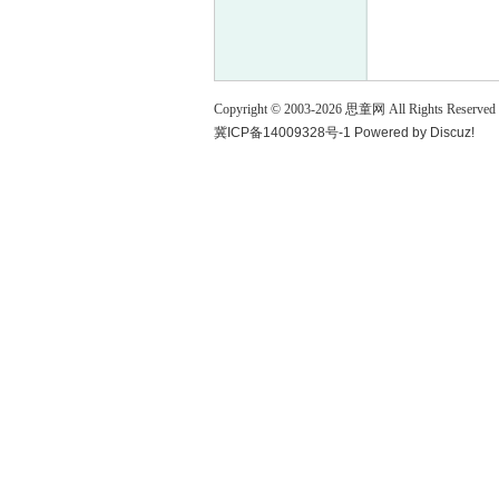
童
Copyright © 2003-
2026
思童网
All Rights Reserved
冀ICP备14009328号-1
Powered by
Discuz!
论
坛