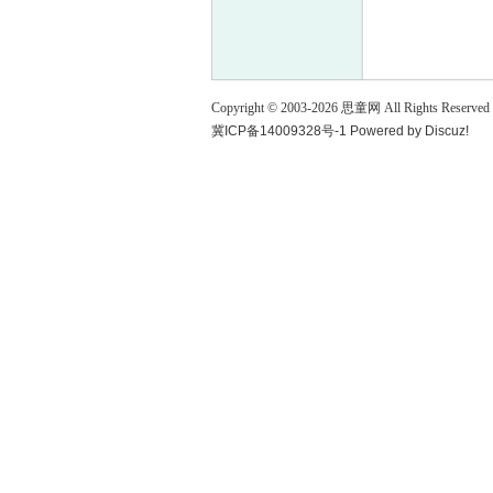
童
Copyright © 2003-
2026
思童网
All Rights Reserved
冀ICP备14009328号-1
Powered by
Discuz!
论
坛