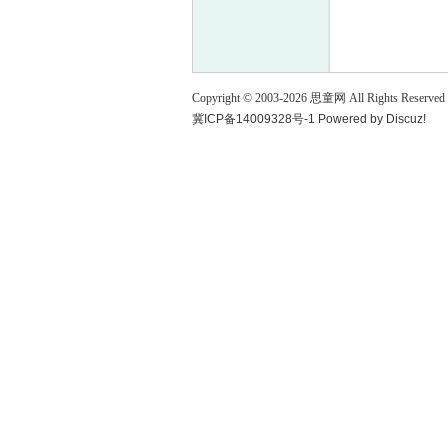
童
Copyright © 2003-
2026
思童网
All Rights Reserved
冀ICP备14009328号-1
Powered by
Discuz!
论
坛