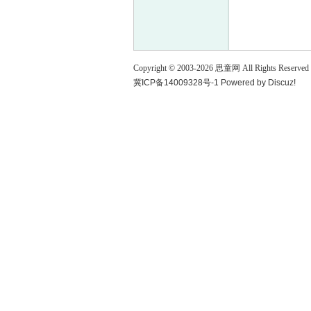
童
Copyright © 2003-
2026
思童网
All Rights Reserved
冀ICP备14009328号-1
Powered by
Discuz!
论
坛