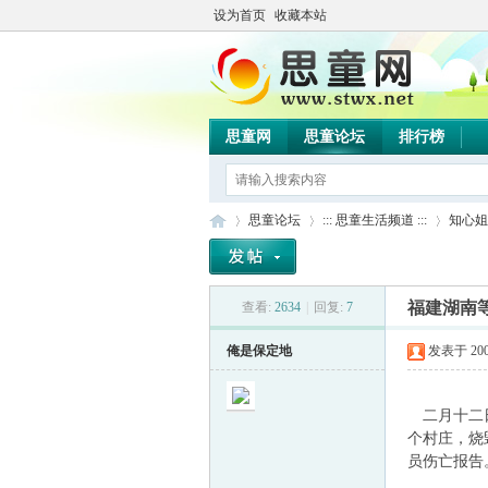
设为首页
收藏本站
思童网
思童论坛
排行榜
思童论坛
::: 思童生活频道 :::
知心姐
福建湖南
查看:
2634
|
回复:
7
思
»
›
›
俺是保定地
发表于 2009-
二月十二日
个村庄，烧
员伤亡报告