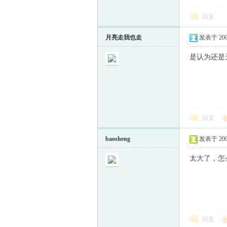
回复
童
月亮走我也走
发表于 2009-
是认为还是
回复
论
baosheng
发表于 2009-
太大了，怎
回复
坛