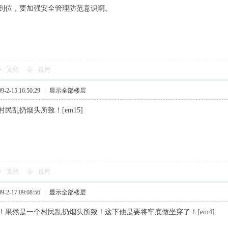
到位，要加强安全管理防范意识啊。
支持
反对
2-15 16:50:29
|
显示全部楼层
民乱扔烟头所致！[em15]
支持
反对
2-17 09:08:56
|
显示全部楼层
！果然是一个村民乱扔烟头所致！这下他是要将牢底做坐穿了！[em4]