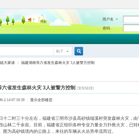
用户名
密码
帖子
搜
姐大家谈
福建湖南等六省发生森林火灾 3人被警方控制
索
等六省发生森林火灾 3人被警方控制
[复制链接]
›
2-14 07:10:39
|
显示全部楼层
十二时三十分左右，福建省三明市沙县高砂镇端溪村突发森林火灾，由
毁山林二千余亩。目前，福建省正组织各种专业力量全力扑救火灾，已转
。图为高砂镇境内的公路上，来往的车辆从火丛旁串流而过。