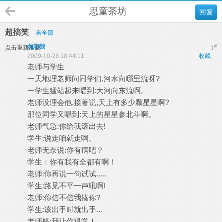
思童茶坊
回复
超搞笑
看全部
勿忘我
#
点击重新加载
1
2009-10-26 18:44:11
收藏
老师与学生
一天地理老师问同学们,河水向哪里流呀?
一学生猛站起来唱到:大河向东流啊。
老师没理会他,接著说,天上有多少颗星星啊?
那位同学又唱到:天上的星星参北斗啊。
老师气急:你给我滚出去!
学生:说走咱就走啊。
老师无奈说:你有病吧？
学生：你有我有全都有啊！
老师:你再说一句试试.....
学生:路见不平一声吼啊!
老师:你信不信我揍你?
学生:该出手时就出手...
老师怒:我让你退学！