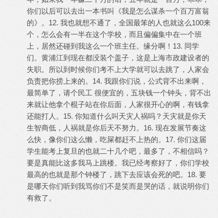
你们以后可以去出一本书叫《我是怎么谋杀一个百万富翁
的》。12. 我也就想不通了，全国最笨的人也就这么100来
个，怎么会有一半在这个学校，而且偏偏集中在一个班
上，居然还碰到我这么一个班主任。缘分啊！13. 同学
们。黄浦江到现在都没装个盖子，这是上海市政建设者的
失职。所以到时候你们考不上大学就可以去跳了，人家会
负责把你捞上来的。14. 我跟你们说，公式背不出来啊，
最简单了，请个民工 很便宜的，五块钱一个钟头，背不出
来就让他拿个棍子站在你后面，人家很开心的啊，有钱拿
还能打人。15. 你知道什么叫天灾人祸吗？天灾就是你天
生智商低，人祸就是你后天不努力。16. 现在发展节奏这
么快，像你们这么懒，吃屎都赶不上热的。17. 你们这届
学生能考上复旦的也就二十几个吧，最多了，不相信吗？
要是真能比这多我马上跳楼。我已经考察好了，你们学校
最高的也就是那个钟楼了，跳下去应该会死的吧。18. 要
是哪天你们听到我骂你们不是笑而是哭的话，就说明你们
有救了。