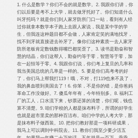
1. 什么是数学？你们不会的就是数学。2. 我跟你们讲，你
们以后要是考不上大学，就去做牙托好了。你们知道什么
叫牙托吗？就是你们到人家牙防所门口一站，看到有人经
过你就拿本数学本子跑上去跟人家说，我是某中学的学
生，但我连这种题目都不会做，人家肯定笑的满地找牙，
找不到牙就直接进去补牙了。像你们这种素质一去人家牙
防所老板肯定数钱数得嘴巴都笑歪了。3. 读书是勤奋和智
慧的结晶，你们这帮人，勤奋约等于零，智慧等于零，加
在一起恒等于零。4. 我跟你们说，你们考上复旦的几率和
我当美国总统的几率是一样的。5. 要是你们高考考的好
了，你们马上帮我打119！哦，不对，打119也来不及了，
我的鼻血喷到美国去了！6. 你笨，不是你的错，是你爸妈
革命工作没做好。7. 傻瓜年年有，今年特别多。8. 福利工
厂的工人，口水流下来，钞票还算的清楚，你们呢，钱也
算不清楚。9. 咱们学校的人都是抹布料子，所谓的好学生
也就是超市里卖的那种百洁布。咱们中学的人考大学，那
是抹布料子做西装。10. 把你们教好那是一项科研成果，
我马上可以调到中科院去。11. 教你们我至少要少活五
年，如果我一年赚二十万的话，五年就是一百万，乖乖，