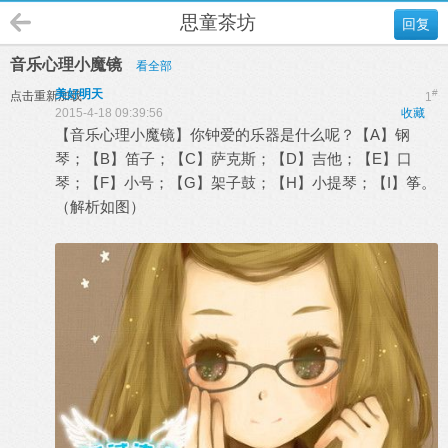
思童茶坊
回复
音乐心理小魔镜
看全部
美好明天
#
点击重新加载
1
2015-4-18 09:39:56
收藏
【音乐心理小魔镜】你钟爱的乐器是什么呢？【A】钢
琴；【B】笛子；【C】萨克斯；【D】吉他；【E】口
琴；【F】小号；【G】架子鼓；【H】小提琴；【I】筝。
（解析如图）