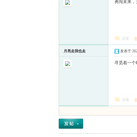
勇闯未来，
回复
月亮走我也走
发表于 2021-
寻觅着一个
回复