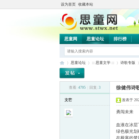
设为首页
收藏本站
思童网
思童论坛
排行榜
思童论坛
::: 思童文学 :::
诗歌专版
徐健伟诗
查看:
4795
|
回复:
3
思
»
›
›
›
文芒
发表于 2021-
勇闯未来
血液在冰层
绿色极光划
在极寒的梦