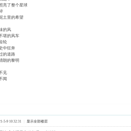
照亮了整个星球
碎
泥土里的希望
味的风
不堪的风车
齿轮
史中狂奔
过的道路
晴朗的黎明
不见
不闻
5-9 10:32:31
|
显示全部楼层