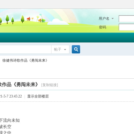
用户名
密码
帖子
搜
徐健伟诗歌作品《勇闯未来》
索
歌作品《勇闯未来》
[复制链接]
5-7 23:45:22
|
显示全部楼层
下流向未知
破长空
境之中