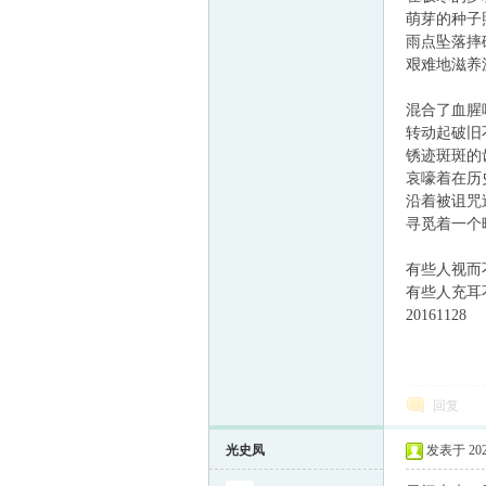
萌芽的种子
雨点坠落摔
童
艰难地滋养
混合了血腥
转动起破旧
锈迹斑斑的
哀嚎着在历
沿着被诅咒
寻觅着一个
论
有些人视而
有些人充耳
20161128
回复
光史凤
发表于 2021-
坛