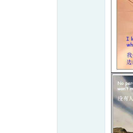
童
论
坛