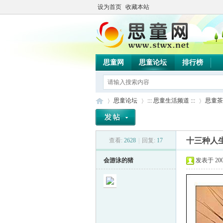
设为首页
收藏本站
思童网
思童论坛
排行榜
思童论坛
::: 思童生活频道 :::
思童茶
十三种人
查看:
2628
|
回复:
17
思
»
›
›
会游泳的猪
发表于 2007-