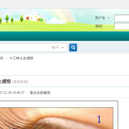
用户名
密码
帖子
搜
坊
十三种人生感悟
索
生感悟
[复制链接]
›
12-10 19:40:37
|
显示全部楼层