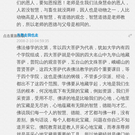
们的恩人，要知恩报恩！老师是生我们法身慧命的恩人，
人若没智慧，与畜生就没两样，因人也是动物之一，人比
动物高是人有智慧，有道德的观念，智慧道德是老师教
的，所以老师的恩德与父母是相同的。
月亮走我也走
#
点击重新加载
4
2008-2-10 04:59:35
佛法修学的次第，常以四大菩萨为代表，犹如大学内有四
个学院组成，四大菩萨就是中国的四大名山中九华山地藏
菩萨，普陀山的观音菩萨，五台山的文殊菩萨，峨嵋山的
普贤菩萨，这四大菩萨代表佛法教学的四个重要课目，等
于四个学院，这也是佛法的纲领，不管多少宗派、经论，
都出不了这四个范围。学佛要从地藏学起，大地是我们生
活的根本，何况地底下有无限的宝藏，例如资源，我们开
采资源，受用不尽。佛讲的地是比喻我们的心地，心地里
的宝藏是无尽的，心地蕴藏有无限的智慧，德能与才艺。
佛说我们每一个人的智慧、德能、才艺都与佛一样，没有
差别。换句话说，每个人都有此宝藏。问题在你自己不知
道开采它。佛陀教育就是教人开采心地宝藏，而孝亲尊师
就是开采心地宝藏最重要的工具，所以地藏经就是佛门的