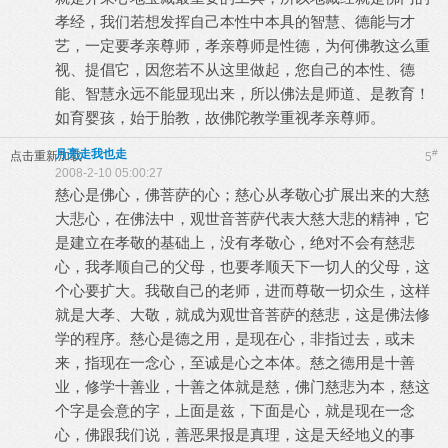
孝经，我们若想发挥自己本性中本具的智慧、德能与才
艺，一定要孝亲尊师，孝亲尊师是性德，为何佛教这么重
视、提倡它，因您若不从这里做起，您自己的本性、德
能、智慧永远不能显现出来，所以佛法是师道、是教育！
如育婴孩，始于胎教，故佛陀教学重视孝亲尊师。
月亮走我也走
#
点击重新加载
5
2008-2-10 05:00:27
慈心是佛心，佛菩萨的心；慈心从孝敬心扩展出来的大慈
大悲心，在佛法中，观世音菩萨代表大慈大悲的精神，它
是建立在孝敬的基础上，没有孝敬心，绝对不会有慈悲
心，我孝顺自己的父母，也要孝顺天下一切人的父母，这
个心要扩大。我敬自己的老师，进而尊敬一切众生，这样
就是大孝、大敬，就成为观世音菩萨的慈悲，这是佛法修
学的程序。慈心是德之用，是现在心，非指过去，或未
来，指现在一念心，至诚是心之本体。慈之德用是十善
业，修学十善业，十善之体就是慈，佛门慈悲为本，慈这
个字是会意的字，上面是兹，下面是心，就是现在一念
心，佛跟我们说，善恶果报是真理，这是天经地义的事