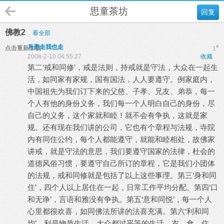
思童茶坊
回复
佛教2
看全部
月亮走我也走
#
点击重新加载
1
2008-2-10 04:55:27
收藏
第二‘戒和同修’，戒是法则，持戒就是守法，大众在一起生
活，如同家有家规，国有国法，人人要遵守。例家庭内，
中国祖先为我们订下来的父慈、子孝、兄友、弟恭，每一
个人有他的身份义务，我们每一个人明白自己的身份，尽
自己的义务，这个家就和睦！就不会有争执，这就是家
规。还有现在我们讲的公司，它也有个章程与法规，寺院
内有同住公约，每个人都能遵守，就能和睦相处，故佛家
讲戒，就是守法的意思，我们要遵守国家的法律，杜会的
道德风俗习惯，要遵守自己所订的章程，它是我们小团体
的法规，戒和同修就是包括了以上这些事理。第三‘身和同
住’，四个人以上居住在一起，日常工作平均分配。第四‘口
和无诤’，言语和雅没有争执。第五‘意和同悦’，每一个人
心里都很欢喜，如同佛法所讲的法喜充满。第六‘利和同
均’，利是物质生活，大众都过平等的生活，衣、食、住、