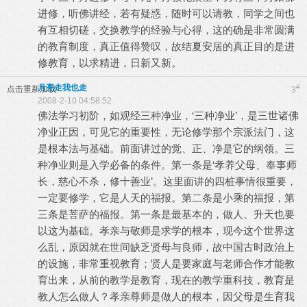
进修，听佛讲经，若有疑惑，随时可以请教，同学之间也
有互相切磋，交换教学的经验与心得，这的确是非常圆满
的教育制度，真正值得赞叹，故结夏安居的真正目的是进
修教育，以求精进，日新又新。
月亮走我也走
#
点击重新加载
3
2008-2-10 04:58:52
佛法学习初阶，如观经三种净业，‘三种净业’，是三世诸佛
净业正因，可见它的重要性，无论修学那个宗派法门，这
是根本法与基础。前面讲过的觉、正、净是它的纲领。三
种净业则是入学必备的条件。第一条是‘孝养父母、奉事师
长，慈心不杀，修十善业’。这里面讲的四桩事情很重要，
一定要修学，它是人天的福报。第二条是小乘的福报，第
三条是菩萨的福报。第一条是最基本的，做人、升天也要
以这为基础。孝亲与敬师是求学的根本，现今这个世界这
么乱，原因就在世间缺乏贤母与良师，故中国古时政治上
的设施，非常重视教育；贤人是要家庭与老师合作才能教
育出来，从前的教学是教育，现在的教学重科技，教育是
教人怎么做人？孝亲尊师是做人的根本，因父母是生育我