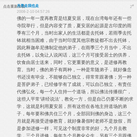
月亮走我也走
#
点击重新加载
2
2008-2-10 04:57:26
佛的一年一度再教育是结夏安居，现在台湾每年还有一些
寺院举行，但是内容变了质，夏安居的起源是古印度的雨
季有三个月，当时出家人的生活都是去托钵，若雨季去托
钵就相当困难，由于当时印度其他宗教徒都不出去托钵，
因此释迦牟尼佛制定他的弟子，在雨季三个月当中，不出
去托钵，以免让人说闲话，这三个月可接受居士的供养，
饮食由居士送来，同时，它更重要的意义，是进修再教
育。当时，佛的弟子有两种，一种是常随弟子，就好像念
书还没有毕业，不能够自己独立，得常常跟著佛；另一种
是菩萨弟子，已经修学有了成就，可以自己独立，有责任
代佛弘化，每一个人住持一个道场，所以佛法传播很广，
这些人平常‘讲经说法’，教化一方，但是自己仍要不断的求
学，这就是利用夏安居，所有这些在各地主持道场的弟
子，每年要和佛共住三个月，全部回到佛的身边，这三个
月就是再接受进修教育，就好像暑假时老师不是放假，而
是参加进修一样，可见这个制度非常的好，九个月去教
学，三个月进修，每年九个月教化众生，另有三个月跟佛