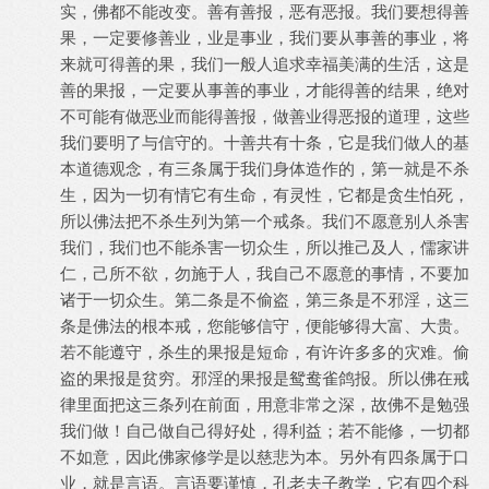
实，佛都不能改变。善有善报，恶有恶报。我们要想得善
果，一定要修善业，业是事业，我们要从事善的事业，将
来就可得善的果，我们一般人追求幸福美满的生活，这是
善的果报，一定要从事善的事业，才能得善的结果，绝对
不可能有做恶业而能得善报，做善业得恶报的道理，这些
我们要明了与信守的。十善共有十条，它是我们做人的基
本道德观念，有三条属于我们身体造作的，第一就是不杀
生，因为一切有情它有生命，有灵性，它都是贪生怕死，
所以佛法把不杀生列为第一个戒条。我们不愿意别人杀害
我们，我们也不能杀害一切众生，所以推己及人，儒家讲
仁，己所不欲，勿施于人，我自己不愿意的事情，不要加
诸于一切众生。第二条是不偷盗，第三条是不邪淫，这三
条是佛法的根本戒，您能够信守，便能够得大富、大贵。
若不能遵守，杀生的果报是短命，有许许多多的灾难。偷
盗的果报是贫穷。邪淫的果报是鸳鸯雀鸽报。所以佛在戒
律里面把这三条列在前面，用意非常之深，故佛不是勉强
我们做！自己做自己得好处，得利益；若不能修，一切都
不如意，因此佛家修学是以慈悲为本。另外有四条属于口
业，就是言语。言语要谨慎，孔老夫子教学，它有四个科