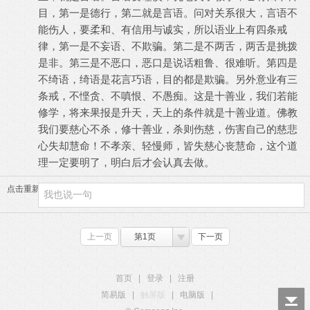
目，第一是德行，第二就是言语。问对关系很大，言语不
能伤人，要柔和、有信用与诚实，所以语业上有四条戒
律，第一是不妄语、不欺骗。第二是不两舌，两舌是挑拨
是非。第三是不恶口，恶口是说话粗鲁、很难听。第四是
不绮语，绮语是花言巧语，目的都是欺骗。另外意业有三
条戒，不悭贪、不嗔恨、不愚痴。这是十善业，我们若能
修学，将来果报是升天，天上的条件就是十善业道。佛教
我们要慈心不杀，修十善业，杀则伤慈，伤害自己的慈悲
心失却慧命！不孝亲、轻慢师，皆失慈心丧慧命，这个道
理一定要明了，明白后才会认真去做。
点击重新加载
上一页
第1页
下一页
首页
|
登录
|
注册
简易版
|
触屏版
|
电脑版
|