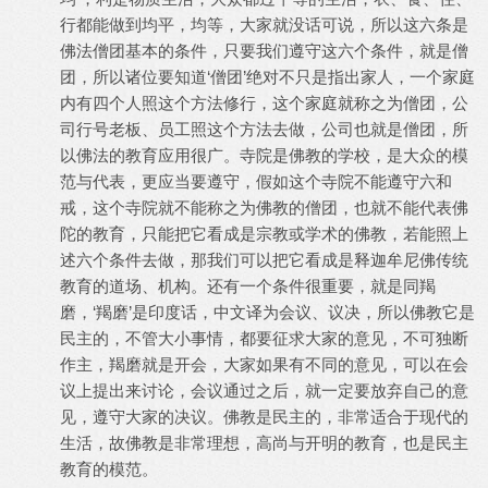
行都能做到均平，均等，大家就没话可说，所以这六条是
佛法僧团基本的条件，只要我们遵守这六个条件，就是僧
团，所以诸位要知道‘僧团’绝对不只是指出家人，一个家庭
内有四个人照这个方法修行，这个家庭就称之为僧团，公
司行号老板、员工照这个方法去做，公司也就是僧团，所
以佛法的教育应用很广。寺院是佛教的学校，是大众的模
范与代表，更应当要遵守，假如这个寺院不能遵守六和
戒，这个寺院就不能称之为佛教的僧团，也就不能代表佛
陀的教育，只能把它看成是宗教或学术的佛教，若能照上
述六个条件去做，那我们可以把它看成是释迦牟尼佛传统
教育的道场、机构。还有一个条件很重要，就是同羯
磨，‘羯磨’是印度话，中文译为会议、议决，所以佛教它是
民主的，不管大小事情，都要征求大家的意见，不可独断
作主，羯磨就是开会，大家如果有不同的意见，可以在会
议上提出来讨论，会议通过之后，就一定要放弃自己的意
见，遵守大家的决议。佛教是民主的，非常适合于现代的
生活，故佛教是非常理想，高尚与开明的教育，也是民主
教育的模范。