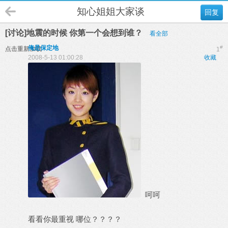
知心姐姐大家谈
回复
[讨论]地震的时候 你第一个会想到谁？
看全部
俺是保定地
#
点击重新加载
1
2008-5-13 01:00:28
收藏
呵呵
看看你最重视 哪位？？？？