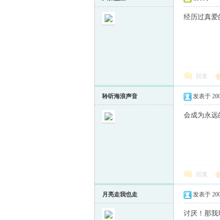
经历过真
回复
聆听海浪声音
发表于 2009-
会成为永远的
回复
月亮走我也走
发表于 2009-
讨厌！那我