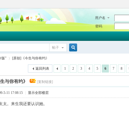
用户名
密码
帖子
搜
专版”
[原创]《今生与你有约》
返回列表
1
2
3
4
5
6
7
8
索
今生与你有约》
[复制链接]
›
5-11 17:08:15
|
显示全部楼层
太太。来生我还要认识她。