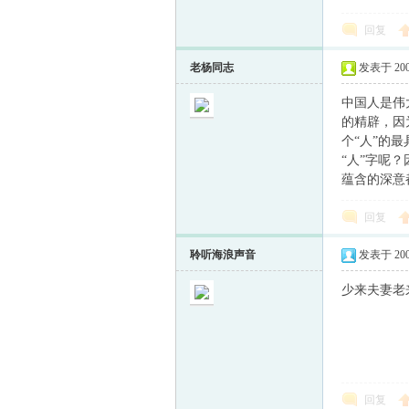
回复
童
老杨同志
发表于 2009-
中国人是伟
的精辟，因
个“人”的
“人”字呢
蕴含的深意
回复
论
聆听海浪声音
发表于 2009-
少来夫妻老
回复
坛