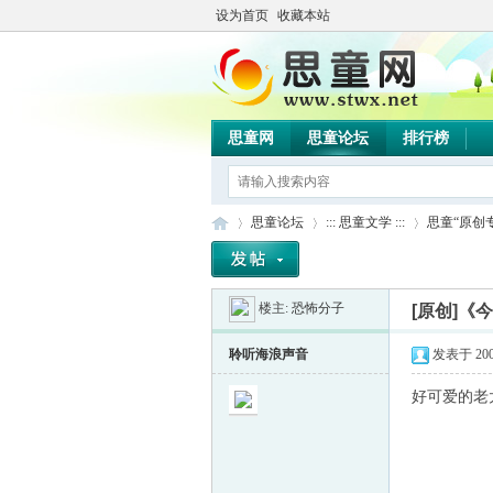
设为首页
收藏本站
思童网
思童论坛
排行榜
思童论坛
::: 思童文学 :::
思童“原创
楼主:
恐怖分子
[原创]《
思
»
›
›
聆听海浪声音
发表于 2009-
好可爱的老