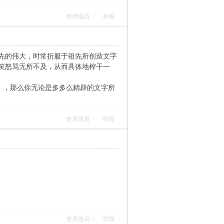
使用道具
举报
先的伟大，时常折服于祖先所创造文字
笑怒骂无所不及，从而具体地榨干一
流），那么你无论是多多么精辟的文字所
使用道具
举报
使用道具
举报