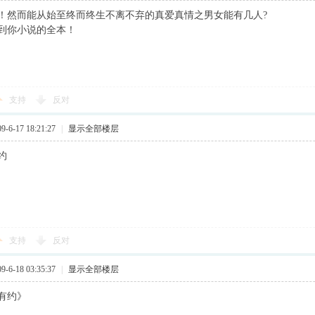
！然而能从始至终而终生不离不弃的真爱真情之男女能有几人?
到你小说的全本！
支持
反对
6-17 18:21:27
|
显示全部楼层
约
支持
反对
6-18 03:35:37
|
显示全部楼层
有约》