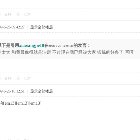
支持
反对
6-26 09:42:27
|
显示全部楼层
以下是引用
xiaoxingjie18
在
的发言：
2008-7-29 14:03:30
老太太 和我最像得就是洁癖 不过现在我已经被大家 锻炼的好多了 呵呵
支持
反对
6-26 16:12:51
|
显示全部楼层
m13][em13][em13]