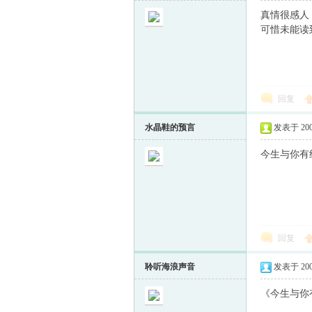
真情很感人
可惜未能读
回复
水晶鞋的预言
发表于 2009-
今生与你有
回复
聆听海浪声音
发表于 2009-
《今生与你