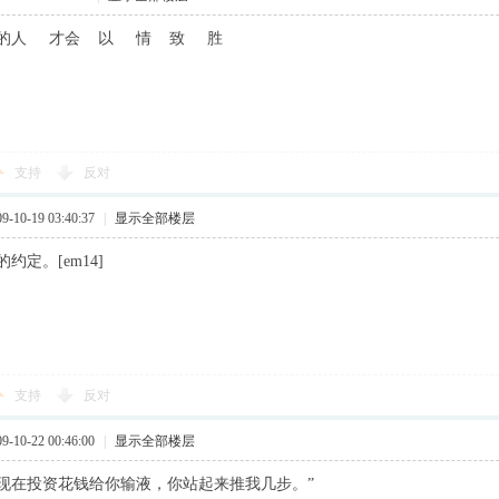
爱的人 才会 以 情 致 胜
支持
反对
10-19 03:40:37
|
显示全部楼层
约定。[em14]
支持
反对
10-22 00:46:00
|
显示全部楼层
现在投资花钱给你输液，你站起来推我几步。”