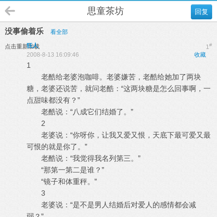
思童茶坊
回复
没事偷着乐
看全部
狂人
#
点击重新加载
1
2008-8-13 16:09:46
收藏
1
老酷给老婆泡咖啡。老婆嫌苦，老酷给她加了两块
糖，老婆还说苦，就问老酷：“这两块糖是怎么回事啊，一
点甜味都没有？”
老酷说：“八成它们结婚了。”
2
老婆说：“你呀你，让我又爱又恨，天底下最可爱又最
可恨的就是你了。”
老酷说：“我觉得我名列第三。”
“那第一第二是谁？”
“镜子和体重秤。”
3
老婆说：“是不是男人结婚后对爱人的感情都会减
弱？”