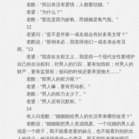
老酷：“所以有没有爱情，人都要结婚。”
老婆：“为什么？”
老酷：“窒息是因为缺氧，而婚姻是氧气瓶。”
12
老婆问：“是不是作家一成名就会有好多美文呀？”
老酷说：“那倒未必，我觉得他们一成名准会有丑
闻。”13
老婆：“我喜欢女权主义，我觉得一个现代女性要维护
自己的合法权利，对男人的行踪，要有知情权；对男人的
财产，要有监督权；烦闷的时候还要养宠物犬……”
老酷：“那男人的权力呢？”
老婆：“男人嘛，要有劳动权。”
老酷：“男人的权力太少了。”
老婆：“男人还有沉默权。”
14
有人问老酷：“婚姻能给男人的生活带来哪些改变？”
老酷说：“婚姻能把男人变成残废。一个结婚的男人必
须是一个瞎子，既不能看老婆的缺点，也不能看到别的女
人的优点；他还得变成一个聋子，既不能听老婆的唠叨，