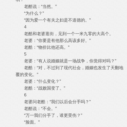
老酷说：“当然。”
“为什么？”
“因为爱一个有夫之妇是不道德的。”
4
老酷和老婆逛街，见到一个一米九零的大高个。
老婆：“你要是有他那么高该多好。”
老酷：“物价比他还高。”
5
老婆：“有人说婚姻就是一场战争，你觉得对吗？”
老酷：“对，不过到了现代社会，婚姻也发生了天翻地
覆的变化。”
老婆：“什么变化？”
老酷：“战败国变了。”
6
老婆问老酷：“我们以后会分手吗？”
老酷说：“不会。”
“万一我们分手了，谁更受伤？”
“脸面。”