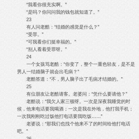
“我看你很充实啊。”
“是吗？你问问我的钱包就知道了。”
23
有人问老酷：“结婚的感觉是什么？”
“受罪。”
“可我看你们挺幸福的。”
“别人看着受罪呀。”
24
一个女孩骂老酷：“你变了，整个一重色轻友，是不是
男人一结婚脑子就会出毛病？”
老酷答道：“不，男人脑子出了毛病才结婚的。”
25
有位朋友让老酷请客。老婆问：“凭什么要请他？”
老酷说：“我欠人家三顿呀。一次是深夜我睡觉的时
候，他来电话要我喝酒；一次是我在外地，他打我手机；
一次我刚刚吃过饭他打电话要我吃饭……”
老婆说：“那我们也找个他来不了的时间给他打电话
吧。”
26