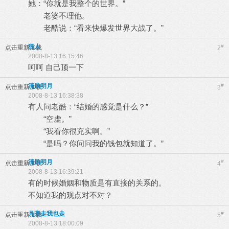
她：“你就是我整个的世界。”
老婆不理他。
老酷说：“看来快爆发世界大战了。”
狂人
#
点击重新加载
2
2008-8-13 16:15:46
呵呵 自己顶一下
清风明月
#
点击重新加载
3
2008-8-13 16:38:38
有人问老酷：“结婚的感觉是什么？”
“空虚。”
“我看你很充实啊。”
“是吗？你问问我的钱包就知道了。”
清风明月
#
点击重新加载
4
2008-8-13 16:39:21
有的时候婚姻和物质是有直接的关系的。
不知道我的观点对不对？
月亮走我也走
#
点击重新加载
5
2008-8-13 18:00:09