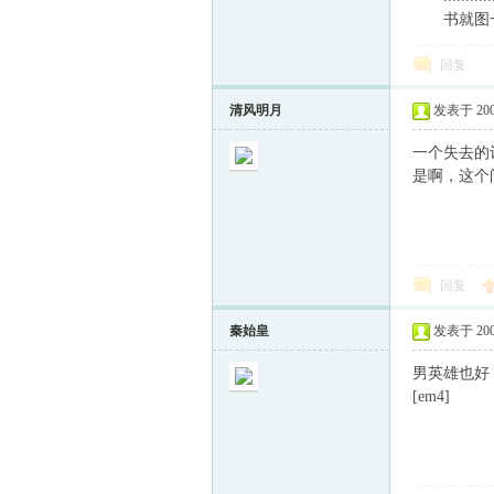
书就图一个
童
回复
清风明月
发表于 2008-
一个失去的
是啊，这个
论
回复
秦始皇
发表于 2008-
男英雄也好
[em4]
坛