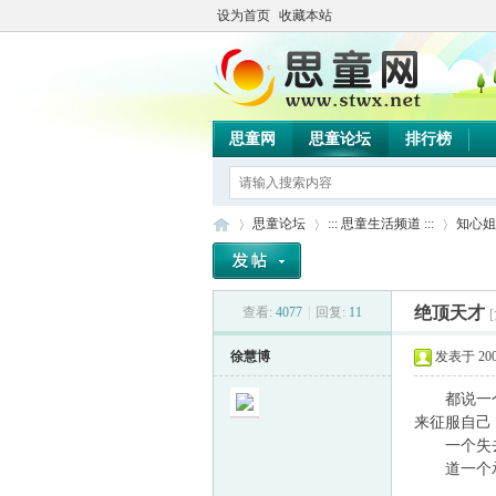
设为首页
收藏本站
思童网
思童论坛
排行榜
思童论坛
::: 思童生活频道 :::
知心姐
绝顶天才
查看:
4077
|
回复:
11
思
»
›
›
徐慧博
发表于 2008-
都说一个男
来征服自己
一个失去的
道一个承诺
...............