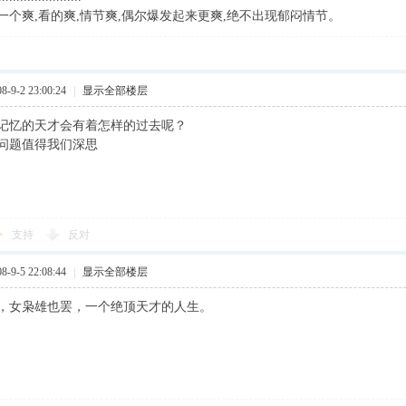
爽,看的爽,情节爽,偶尔爆发起来更爽,绝不出现郁闷情节。
9-2 23:00:24
|
显示全部楼层
记忆的天才会有着怎样的过去呢？
问题值得我们深思
支持
反对
9-5 22:08:44
|
显示全部楼层
，女枭雄也罢，一个绝顶天才的人生。