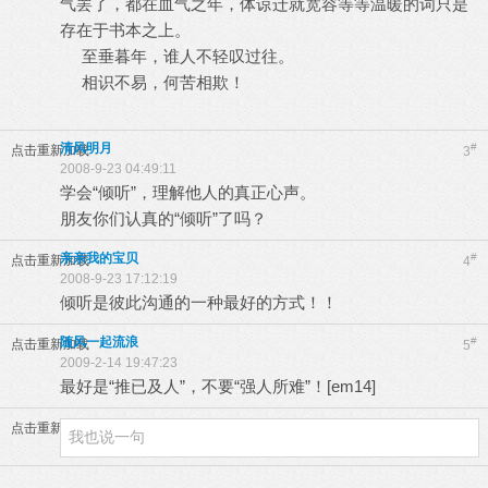
气罢了，都在血气之年，体谅迁就宽容等等温暖的词只是
存在于书本之上。
至垂暮年，谁人不轻叹过往。
相识不易，何苦相欺！
清风明月
#
点击重新加载
3
2008-9-23 04:49:11
学会“倾听”，理解他人的真正心声。
朋友你们认真的“倾听”了吗？
亲亲我的宝贝
#
点击重新加载
4
2008-9-23 17:12:19
倾听是彼此沟通的一种最好的方式！！
随风一起流浪
#
点击重新加载
5
2009-2-14 19:47:23
最好是“推已及人”，不要“强人所难”！[em14]
点击重新加载