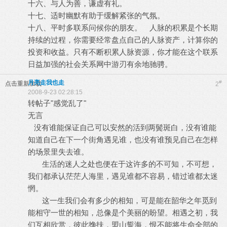
十六、与人为善，谦虚有礼。
十七、适时幽默有助于缓解紧张的气氛。
十八、平时多联系问候你的朋友。 人脉的积累是个长期
持续的过程，你需要经常盘点自己的人脉资产，计算你的
投资和收益。只有不断积累人脉资源，你才能在这个联系
日益加强的社会关系网中游刃有余地驰骋。
月亮走我也走
#
点击重新加载
2
2008-9-23 02:28:15
转帖子"感觉乱了"
无言
没有谁能保证自己可以安然的活到两鬓斑白，没有谁能
知道自己在下一个街角遇见谁，也没有谁预见自己在怎样
的场景里失去谁。
生活的迷人之处也便在于这许多的不可知，不可想，
我们都承认茫茫人海里，遇见谁都不容易，错过谁都太迷
惘。
这一生我们会有多少的相知，可是能在韶华之年觅到
能相守一世的相知，总像是个美丽的盼望。相遇之初，我
们互相欣赏，彼此搀扶，盟山誓海，恨不能将生命全部的