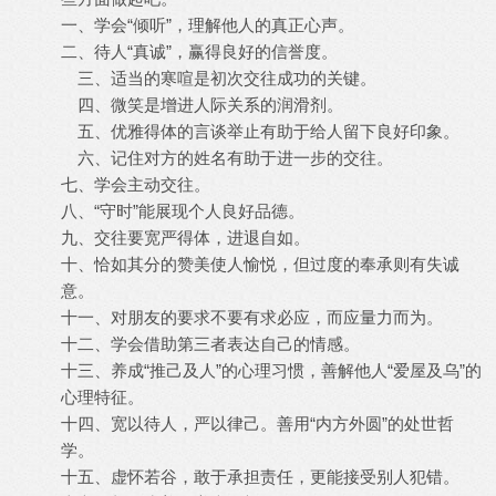
一、学会“倾听”，理解他人的真正心声。
二、待人“真诚”，赢得良好的信誉度。
三、适当的寒喧是初次交往成功的关键。
四、微笑是增进人际关系的润滑剂。
五、优雅得体的言谈举止有助于给人留下良好印象。
六、记住对方的姓名有助于进一步的交往。
七、学会主动交往。
八、“守时”能展现个人良好品德。
九、交往要宽严得体，进退自如。
十、恰如其分的赞美使人愉悦，但过度的奉承则有失诚
意。
十一、对朋友的要求不要有求必应，而应量力而为。
十二、学会借助第三者表达自己的情感。
十三、养成“推己及人”的心理习惯，善解他人“爱屋及乌”的
心理特征。
十四、宽以待人，严以律己。善用“内方外圆”的处世哲
学。
十五、虚怀若谷，敢于承担责任，更能接受别人犯错。