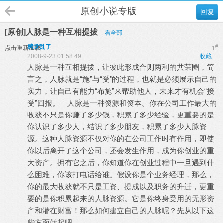
原创小说专版
回复
[原创]人脉是一种互相提拔
看全部
感觉乱了
#
点击重新加载
1
2008-9-23 01:58:49
收藏
人脉是一种互相提拔，让彼此形成合则两利的共荣圈，简
言之，人脉就是“施”与“受”的过程，也就是必须展示自己的
实力，让自己有能力“布施”来帮助他人，未来才有机会“接
受”回报。 人脉是一种资源和资本。你在公司工作最大的
收获不只是你赚了多少钱，积累了多少经验，更重要的是
你认识了多少人，结识了多少朋友，积累了多少人脉资
源。这种人脉资源不仅对你的在公司工作时有作用，即使
你以后离开了这个公司，还会发生作用，成为你创业的重
大资产。拥有它之后，你知道你在创业过程中一旦遇到什
么困难，你该打电话给谁。假设你是个业务经理，那么，
你的最大收获就不只是工资、提成以及职务的升迁，更重
要的是你积累起来的人脉资源。它是你终身受用的无形资
产和潜在财富！那么如何建立自己的人脉呢？先从以下这
些方面做起吧。