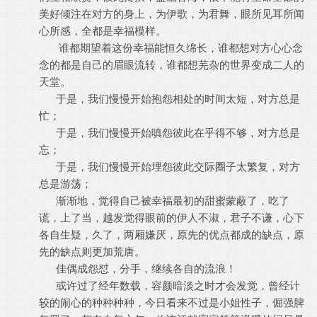
美好倾注在对方的身上，为伊歌，为君舞，眼所见耳所闻
心所感，全都是幸福模样。
谁都期望着这份幸福能恒久绵长，谁都想对方心心念
念的都是自己的眉眼流转，谁都想芜杂的世界变成二人的
天堂。
于是，我们慢慢开始抱怨相处的时间太短，对方总是
忙；
于是，我们慢慢开始嗔怨彼此在乎得不够，对方总是
忘；
于是，我们慢慢开始埋怨彼此交际圈子太繁复，对方
总是游荡；
渐渐地，觉得自己被幸福最初的甜蜜蒙蔽了，吃了
谎，上了当，越发觉得眼前的伊人不淑，君子不谦，心下
各自生疑，久了，两厢嫌厌，原先的优点都成的缺点，原
先的缺点则更加荒唐。
佳偶成怨怼，分手，继续各自的流浪！
或许过了经年数载，容颜暗淡之时才会发觉，曾经计
较的闹心的种种种种，今日看来不过是小姐性子，倔强脾