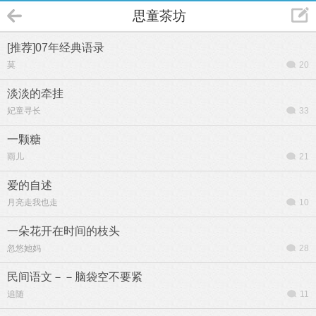
思童茶坊
[推荐]07年经典语录
莫
20
淡淡的牵挂
妃童寻长
33
一颗糖
雨儿
21
爱的自述
月亮走我也走
10
一朵花开在时间的枝头
忽悠她妈
28
民间语文－－脑袋空不要紧
追随
11