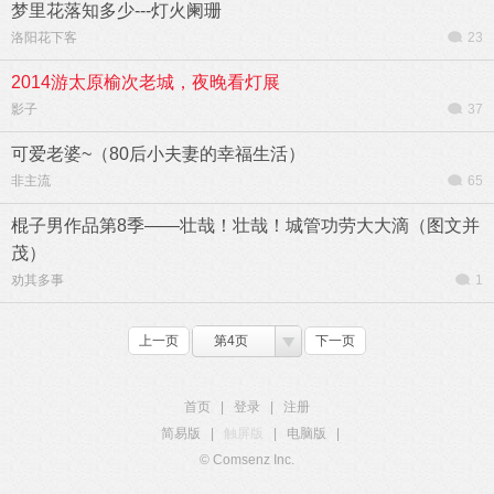
梦里花落知多少---灯火阑珊
洛阳花下客
23
2014游太原榆次老城，夜晚看灯展
影子
37
可爱老婆~（80后小夫妻的幸福生活）
非主流
65
棍子男作品第8季——壮哉！壮哉！城管功劳大大滴（图文并
茂）
劝其多事
1
上一页
第4页
下一页
首页
|
登录
|
注册
简易版
|
触屏版
|
电脑版
|
© Comsenz Inc.