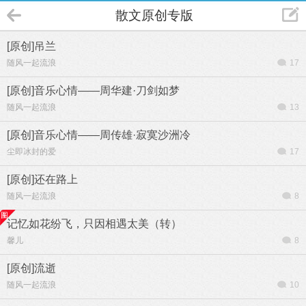
散文原创专版
[原创]吊兰
随风一起流浪
17
[原创]音乐心情——周华建·刀剑如梦
随风一起流浪
13
[原创]音乐心情——周传雄·寂寞沙洲冷
尘即冰封的爱
17
[原创]还在路上
随风一起流浪
8
记忆如花纷飞，只因相遇太美（转）
馨儿
8
[原创]流逝
随风一起流浪
10