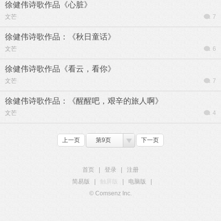
徐健伟诗歌作品《心脏》
文芒
7
徐健伟诗歌作品：《秋日童话》
文芒
6
徐健伟诗歌作品《看云，看你》
文芒
7
徐健伟诗歌作品：《醒醒吧，艰辛的旅人啊》
文芒
4
上一页
第9页
下一页
首页
|
登录
|
注册
简易版
|
触屏版
|
电脑版
|
© Comsenz Inc.