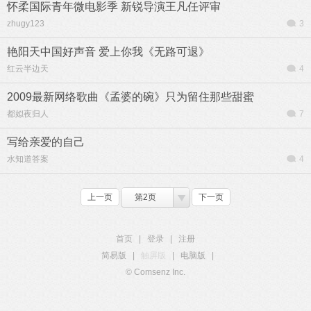
怀柔国际青年微电影季 新锐导演王凡任评审
zhugy123
3
艳阳天中国好声音 爱上你我《无路可退》
红云半边天
4
2009最新网络歌曲《孟婆的碗》只为留住那些甜蜜
都姒夜归人
7
写给亲爱的自己
水知道答案
4
上一页
第2页
下一页
首页
|
登录
|
注册
简易版
|
触屏版
|
电脑版
|
© Comsenz Inc.