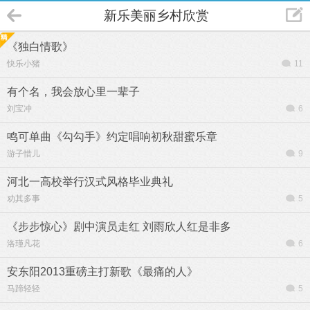
新乐美丽乡村欣赏
《独白情歌》
快乐小猪
11
有个名，我会放心里一辈子
刘宝冲
6
鸣可单曲《勾勾手》约定唱响初秋甜蜜乐章
游子惜儿
9
河北一高校举行汉式风格毕业典礼
劝其多事
5
《步步惊心》剧中演员走红 刘雨欣人红是非多
洛瑾凡花
6
安东阳2013重磅主打新歌《最痛的人》
马蹄轻轻
5