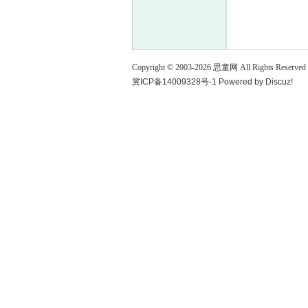
童
Copyright © 2003-
2026
思童网
All Rights Reserved
冀ICP备14009328号-1
Powered by
Discuz!
论
坛