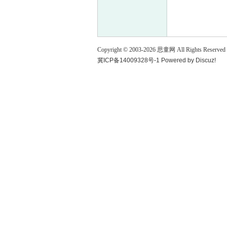
童
Copyright © 2003-
2026
思童网
All Rights Reserved
冀ICP备14009328号-1
Powered by
Discuz!
论
坛