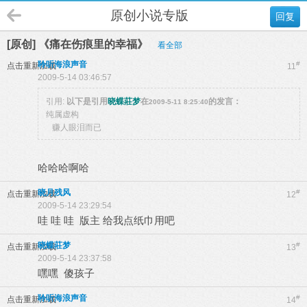
原创小说专版
回复
[原创] 《痛在伤痕里的幸福》
看全部
聆听海浪声音
#
点击重新加载
11
2009-5-14 03:46:57
引用:
以下是引用
晓蝶莊梦
在
的发言：
2009-5-11 8:25:40
纯属虚构
赚人眼泪而已
哈哈哈啊哈
晓月残风
#
点击重新加载
12
2009-5-14 23:29:54
哇 哇 哇 版主 给我点纸巾用吧
晓蝶莊梦
#
点击重新加载
13
2009-5-14 23:37:58
嘿嘿 傻孩子
聆听海浪声音
#
点击重新加载
14