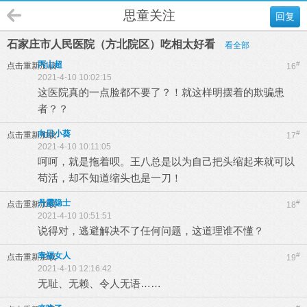
思童关注
回复
石家庄市人民医院（方北院区）吃相太好看
看全部
丙山超
#
点击重新加载
16
2021-4-10 10:02:15
这医院真的一点脸都不要了？！就这样明摆着的欺骗患
者？？
向日小葵
#
点击重新加载
17
2021-4-10 10:11:05
呵呵，就是拖着呗。王八总是以为自己把头缩起来就可以
苟活，却不知道缩头也是一刀！
丹霞隐士
#
点击重新加载
18
2021-4-10 10:51:51
说得对，逃避解决不了任何问题，这道理谁不懂？
幸福女人
#
点击重新加载
19
2021-4-10 12:16:42
无耻、无赖、令人无语……