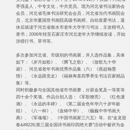
枣强县人，中专文化，中共党员。现为河北省书法家协会
会员，河北省毛体书法研究会会员，河北省当代书画院会
员，北京华夏国世书画院高级书画师。自幼喜爱书法，退
休后就读于河北省衡水市老年大学学习书法，主攻楷书入
隶书；2006年转至石家庄市河北老年大学继续攻读，开始
涉猎行书、草书等。
多次参加河北省、市级别的书画展，并入选作品集，具体
如下：《岁月如歌》、《腾飞之歌》、《放歌九十华
诞》、河北省老年书画优秀作品集（六）《燕赵翰墨
情》、《永远跟党走》《福禄寿喜四季养生书法百家精品
集》等。
同时积极参与全国其他省市书画赛，分获金奖及一等奖等
四十余个奖项。作品分别入选：《军歌嘹亮》、《红色潇
湘》、《永远的丰碑》、《第二届金色年华六十岁年龄
组》、《八一杯》、《血铸中华》、《巍巍中华书画大
典》、《军魂颂》、《中国书画家三六五》等。在“金龙迎
春&#8226;第三届全国诗书画印四绝大赛”活动中被评为金