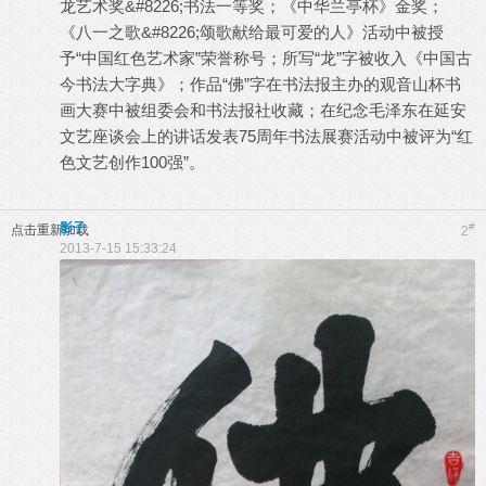
龙艺术奖&#8226;书法一等奖；《中华兰亭杯》金奖；
《八一之歌&#8226;颂歌献给最可爱的人》活动中被授
予“中国红色艺术家”荣誉称号；所写“龙”字被收入《中国古
今书法大字典》；作品“佛”字在书法报主办的观音山杯书
画大赛中被组委会和书法报社收藏；在纪念毛泽东在延安
文艺座谈会上的讲话发表75周年书法展赛活动中被评为“红
色文艺创作100强”。
影子
#
点击重新加载
2
2013-7-15 15:33:24