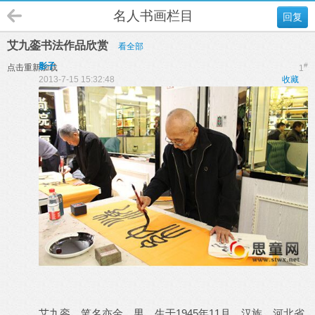
名人书画栏目
回复
艾九銮书法作品欣赏
看全部
影子
#
点击重新加载
1
2013-7-15 15:32:48
收藏
艾九銮，笔名亦金，男，生于1945年11月，汉族，河北省