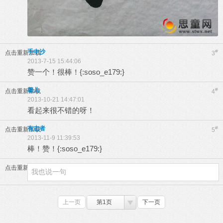
手中沙
#
点击重新加载
3
2013-7-15 15:44:06
赞一个！很棒！{:soso_e179:}
馨儿
#
点击重新加载
4
2013-10-21 14:47:01
看起来很不错的呀！
有志者
#
点击重新加载
5
2013-11-9 11:39:53
棒！赞！{:soso_e179:}
点击重新加载
上一页
第1页
下一页