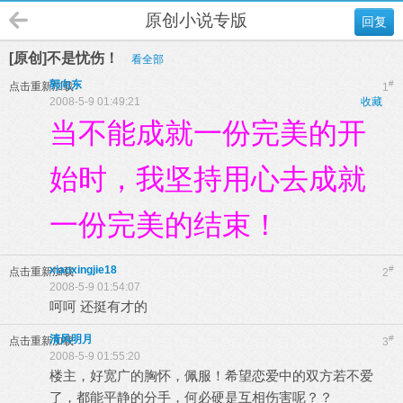
原创小说专版
回复
[原创]不是忧伤！
看全部
郭向东
#
点击重新加载
1
2008-5-9 01:49:21
收藏
当不能成就一份完美的开
始时，我坚持用心去成就
一份完美的结束！
xiaoxingjie18
#
点击重新加载
2
2008-5-9 01:54:07
呵呵 还挺有才的
清风明月
#
点击重新加载
3
2008-5-9 01:55:20
楼主，好宽广的胸怀，佩服！希望恋爱中的双方若不爱
了，都能平静的分手，何必硬是互相伤害呢？？