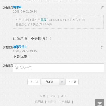
郭向东
#
点击重新加载
4
2008-5-9 01:59:34
引用: [B]以下是引用
霞霞
在
的发言：[/B]
2008-5-8 17:54:21
楼主怎么了？失恋了吗？呵呵
已经声明，不是忧伤！！
蒲阴笑笑生
#
点击重新加载
5
2008-5-9 04:43:15
不是忧伤！
点击重新加载
上一页
第1页
下一页
首页
|
登录
|
注册
简易版
|
触屏版
|
电脑版
|