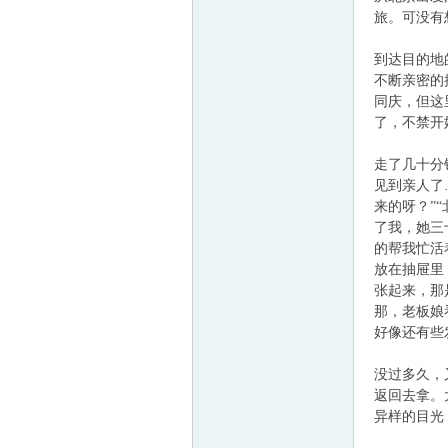
旅。可没有
童
到达目的地
不断亲密的
同庆，但这
了，不禁开
走了几十分
见到亲人了
来的呀？”
了我，她三
论
的帮我忙活
放在抽屉里
张起来，那
那，老板娘
好像还有些
没过多久，
返回去拿。
异样的目光
坛