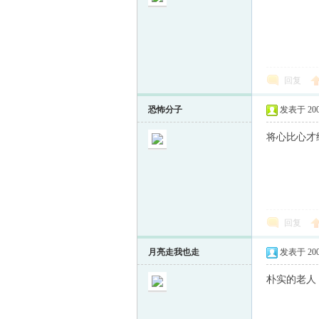
回复
恐怖分子
发表于 2008-
将心比心才
回复
月亮走我也走
发表于 2008-
朴实的老人