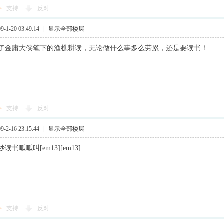
支持
反对
1-20 03:49:14
|
显示全部楼层
了金庸大侠笔下的渔樵耕读，无论做什么事多么劳累，还是要读书！
支持
反对
2-16 23:15:44
|
显示全部楼层
书呱呱叫[em13][em13]
支持
反对