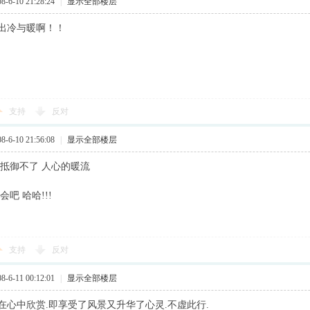
6-10 21:28:24
|
显示全部楼层
出冷与暖啊！！
支持
反对
6-10 21:56:08
|
显示全部楼层
 抵御不了 人心的暖流
会吧 哈哈!!!
支持
反对
6-11 00:12:01
|
显示全部楼层
在心中欣赏.即享受了风景又升华了心灵.不虚此行.