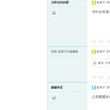
尘即冰封的爱
发表于 2009-
书中自有黄
回复
焉然
该用户已被删除
发表于 2013-
提示:
作
回复
姗姗来迟
发表于 2013-
心里暖暖的{:s