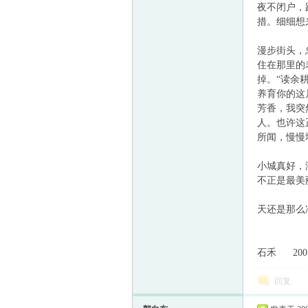
夜不闭户，
措。细细想
漫步街头，
住在那里的
掉。“读余
养育你的这
芳香，我突
人。也许这
所闻，慢慢
小城真好，
不正是最美
天还是那么
石禾 20
回复