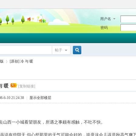
用户名
密码
帖子
搜
版
[原创] 冷 与 暖
索
与 暖
[复制链接]
›
6-10 21:24:38
|
显示全部楼层
去山西一小城看望朋友，所遇之事颇有感触，不吐不快。
,虽说有些阴天,但心想那里的天气可能会好的，毕竟这会儿该是秋高气爽