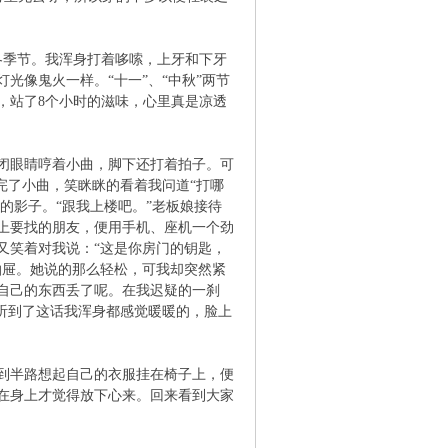
冬季节。我浑身打着哆嗦，上牙和下牙
光像鬼火一样。“十一”、“中秋”两节
，站了8个小时的滋味，心里真是凉透
闭眼睛哼着小曲，脚下还打着拍子。可
完了小曲，笑眯眯的看着我问道“打哪
的影子。“跟我上楼吧。”老板娘接待
上要找的朋友，便用手机、座机一个劲
又笑着对我说：“这是你房门的钥匙，
抽屉。她说的那么轻松，可我却突然紧
自己的东西丢了呢。在我迟疑的一刹
听到了这话我浑身都感觉暖暖的，脸上
到半路想起自己的衣服挂在椅子上，便
在身上才觉得放下心来。回来看到大家