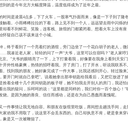
想到的是今年北方大幅度降温，温度低得成为了近年之最。
的时间是凌晨4点多，下了火车，一股寒气扑面而来，像是一下子到了隆
接触着。小雨稀稀拉拉的下着，路上见不到一个人，远远望去雨中闪烁的灯
里却看不到鲜花、笑脸，连客栈、旅馆的门都紧闭着。想着火车上没有座
始怀疑自己该不该来这个小城。
钟，终于看到了一个亮着灯的酒馆，旁门边坐了一个花白胡子的老人，微
……我凑近老人家，轻轻的问了一声“大爷，这里可以住宿吗？”老人家哼
“北京。”大爷的眼睛亮了一下，上下打量着我，好像要在我身上看到天安门
十开外性格豪爽，热情的招呼着我。开了房门，打了开水，听说我联系不
着。找到我的朋友，她好象完成了一件大事，比我还感到开心。转过脸来
，要开门时就自己拿吧”。说着她拿出那串钥匙给我看后，又把它放进了
是拴着全楼十几个房间钥匙的板子呀，她不怕我去开别人的房门，我还怕
看出我的疑问，乐呵呵的说：“这里都是同样的，我们对你一百个放心！”
发烧。是因为她的善良、信任而感动，还是在为自己愚蠢而羞愧呢。
又一件事情让我无地自容。和朋友在饭馆里吃饭，席间想去趟洗手间，走
大家劝我不用取了，说这里不会丢东西的。自己却执意不肯，硬是拿来穿
，象是又一次被鞭挞了。