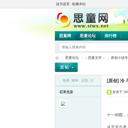
设为首页
收藏本站
思童网
思童论坛
排行榜
思童论坛
::: 思童文学 :::
原创小说专
[原创] 冷 
查看:
3636
|
回复:
12
思
»
›
›
石禾北京
发表于 2008-
十一闲暇，
从北京出发