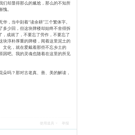
我们却显得那么的尴尬，那么的不知所
惭愧。
华，当中刻着“读余耕”三个繁体字。
了多少回，但这块牌楼却始终不舍得拆
了，成就了，不要忘了劳作，不要忘了
这块淳朴厚重的牌楼，闻着这里泥土的
、文化，就在爱戴着那些不忘乡土的
原因吧。我的灵魂也随着在这里的所见
花朵吗？那对古老真、善、美的解读，
使用道具
举报