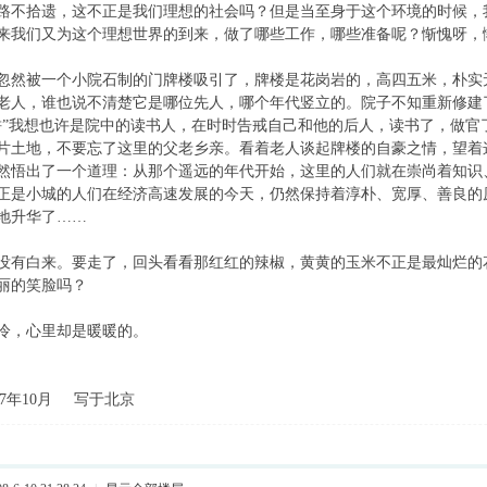
路不拾遗，这不正是我们理想的社会吗？但是当至身于这个环境的时候，
来我们又为这个理想世界的到来，做了哪些工作，哪些准备呢？惭愧呀，
忽然被一个小院石制的门牌楼吸引了，牌楼是花岗岩的，高四五米，朴实无
老人，谁也说不清楚它是哪位先人，哪个年代竖立的。院子不知重新修建
耕”我想也许是院中的读书人，在时时告戒自己和他的后人，读书了，做官
片土地，不要忘了这里的父老乡亲。看着老人谈起牌楼的自豪之情，望着
然悟出了一个道理：从那个遥远的年代开始，这里的人们就在崇尚着知识
正是小城的人们在经济高速发展的今天，仍然保持着淳朴、宽厚、善良的
地升华了……
没有白来。要走了，回头看看那红红的辣椒，黄黄的玉米不正是最灿烂的
丽的笑脸吗？
冷，心里却是暖暖的。
07年10月 写于北京