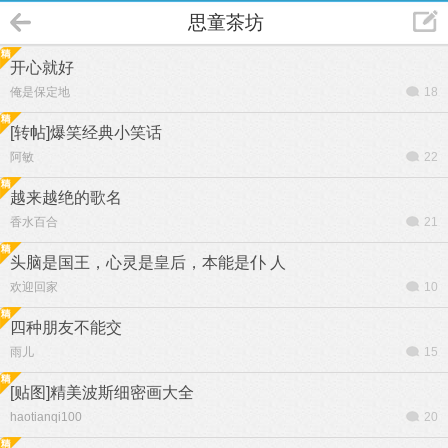
思童茶坊
开心就好
俺是保定地
18
[转帖]爆笑经典小笑话
阿敏
22
越来越绝的歌名
香水百合
21
头脑是国王，心灵是皇后，本能是仆 人
欢迎回家
10
四种朋友不能交
雨儿
15
[贴图]精美波斯细密画大全
haotianqi100
20