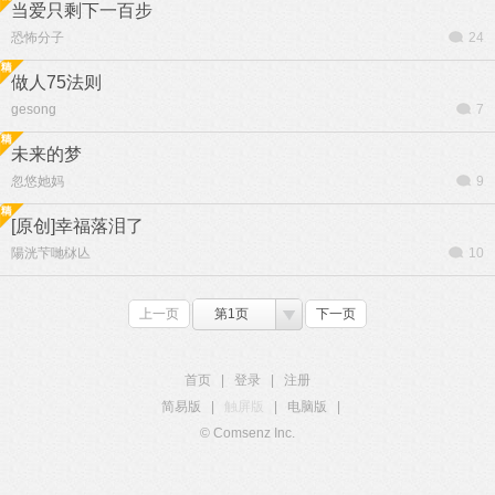
当爱只剩下一百步
恐怖分子
24
做人75法则
gesong
7
未来的梦
忽悠她妈
9
[原创]幸福落泪了
陽洸芐哋栤亾
10
上一页
第1页
下一页
首页
|
登录
|
注册
简易版
|
触屏版
|
电脑版
|
© Comsenz Inc.