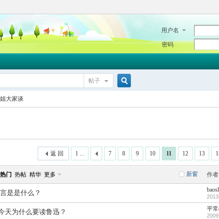
用户名
密码
帖子
搜
姐大家谈
索
返 回
1 ...
7
8
9
10
11
12
13
1
新窗
热门
热帖
精华
更多
作者
baos
言是是什么？
2013
平常
们今天为什么要读鲁迅？
2009