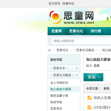
设为首页
收藏本站
思童网
思童论坛
排行榜
思童论坛
::: 思童生活频道 :::
知心姐
知心姐姐大家谈
版块导航
版主:
思童
::: 思童文学 :::
思
»
›
›
::: 思童生活频道 :::
名人书画栏目
全部主题
最新
知心姐姐大家谈
随意温馨小屋
你的人生格
旅游专版
[讨论]我
思童茶坊