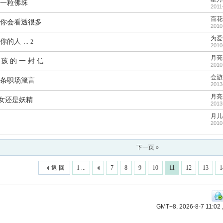
一粒佛珠
2011
百花
你会看透很多
2010
为爱
你的人
...
2
2010
月亮
 孩 的 一 封 信
2010
会游
条职场箴言
2013
月亮
淑女还是妖精
2013
月儿
2010
下一页 »
返 回
1 ...
7
8
9
10
11
12
13
1
GMT+8, 2026-8-7 11:02