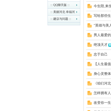
::: QQ聊天版 :::
今生陪,来
童
::: 美丽河北 幸福河
写给那些生
北 :::
::: 建议与问题 :::
“英雄与美
男人最爱的
绝顶天才
忠于自己
论
【人生最值
身心灵整体
《咱们河北
怎样拥有人
改变你一生
坛