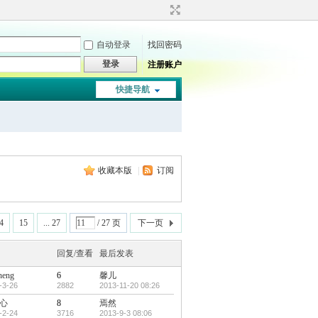
自动登录
找回密码
登录
注册账户
快捷导航
收藏本版
|
订阅
4
15
... 27
/ 27 页
下一页
回复/查看
最后发表
heng
6
馨儿
-3-26
2882
2013-11-20 08:26
心
8
焉然
-2-24
3716
2013-9-3 08:06