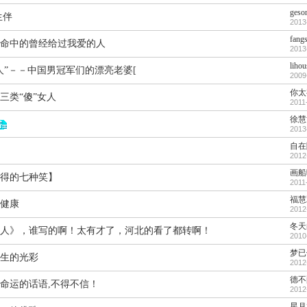
geso
生伴
2013
fang
命中的曾经给过我爱的人
2013
lihou
人”－－中国男冠军们的漂亮老婆[
2009
你太
三类“傻”女人
2011
徐慧
2013
自在
2012
画船
得的七种笑】
2011
福慧
健康
2012
冬天
人》，谁写的啊！太有才了，河北的看了都转啊！
2010
梦已
生的光彩
2012
德不
命运的话语,不得不信！
2012
星月