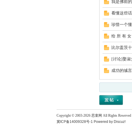
我是佛前的
看懂这些话
珍惜一个懂
给 所 有 女
比尔盖茨十
[讨论]娶
成功的缄言
Copyright © 2003-
2026
思童网
All Rights Reserved
冀ICP备14009328号-1
Powered by
Discuz!