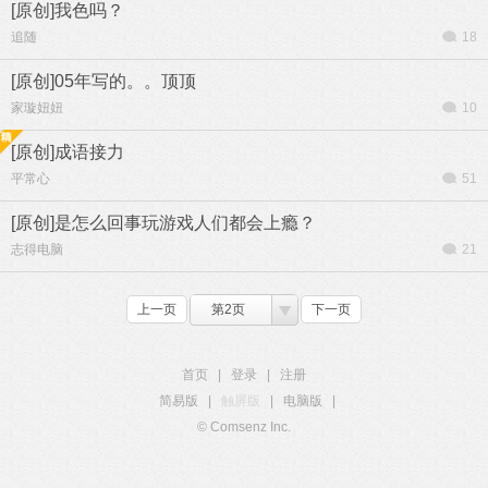
[原创]我色吗？
追随
18
[原创]05年写的。。顶顶
家璇妞妞
10
[原创]成语接力
平常心
51
[原创]是怎么回事玩游戏人们都会上瘾？
志得电脑
21
上一页
第2页
下一页
首页
|
登录
|
注册
简易版
|
触屏版
|
电脑版
|
© Comsenz Inc.