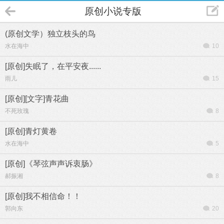
原创小说专版
(原创文学）独立枝头的鸟
水在海中
10
[原创]失眠了，在平安夜......
雨儿
15
[原创][文字]青花曲
不死玫瑰
8
[原创]青灯黄卷
水在海中
5
[原创]《琴弦声声诉衷肠》
郝振湘
8
[原创]我不相信命！！
郭向东
20