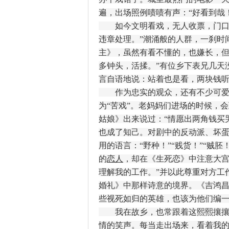
遍，出场照例啧啧有声：“好看到哉！
如今文明看戏，无人收票，门口贴
违章处理。”潮涌般的人群，一刹时
主》，虽然有看不懂的，也嫌长，但
多钟头，活揉。”有位乡下表兄几天
言自语地说：站着也是看，两块钱
作为忠实的观众，还有不少可爱动
为“苦戏”。老妈妈们进场的时候，
姑娘》出来说过：“情愿出两角钱买
也成了知己。对剧中的反动派、坏蛋
用的语言：“野种！”“贱货！”“贼
的
恋人
，却在《生死恋》中注意大宫
理解我的工作。”并以此尊重对方工
婚礼》中那样诗意的境界。《吉鸿
些视死如归的英雄，也该为他们编
我在故乡，也常跟着这熙熙攘攘
情的笑声。每当走出场来，看着我