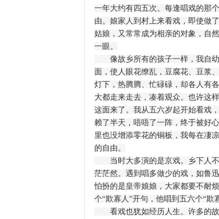
一年大约有四五次。每逢唱戏的那
由。娘家人到村上来看戏，即使做
姑娘，又常常成为相亲的对象，自
一眼。
像故乡所有的孩子一样，我自幼也
面，使人眼花缭乱，豆腐花、豆浆
灯下，热腾腾、忙碌碌，却各人有
大都走来走去，凑着观众。也许这
这面来了。我从五六岁起开始看戏
赖了半天，唔唔了一阵，终于被好
里也没增添零花的铜板，我每在凄
的自由。
当时大多演的是京戏。乡下人不能
茫茫然。遇到唱多做少的戏，如鲁
怕扮的是皇帝娘娘，大家都要不耐
个“欺寡人”开句，他唱到五六个“欺
看戏也犹如经历人生。许多的故事