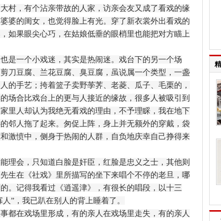
个大村，有个沾亲带故的人家，访亲会友又成了看戏的缘
了婆婆的闺女，也觉得脸上有光。穿了新衣裳外出看戏的
然，如果眼尖心巧，在姑娘低垂的眼梢里也能把对方瞄上
是一个小戏迷，其实是热闹迷。戏台下的另一个场
、剪刀豆腐、兰花豆腐、臭豆腐，虽说属一个类型，一盏
各人的手艺；挎着篮子卖野荸荠、老菱、瓜子、毛栗的，
样的场合比戏台上的更与人接近的缘故，很多人被吸引到
，家里人却认为我绝无看戏的理由，不予理睬，我在地下
心的邻人拖了起来。匆促上阵，身上并无额外的穿戴，袋
凉和激愤中，侧身于热闹的人群，自负地庆幸自己挣得来
理会，只知道白脸是奸臣，红脸是忠义之士，其他则
迅先生在《社戏》里所描写的坐下来唱个不停的老旦，哪
烦的。记得我看过《逍遥津》，有很长的唱段，以十三
寡人”，我已趴在别人的背上睡着了。
都在戏场里形成，有的亲人在戏场里走失，有的亲人