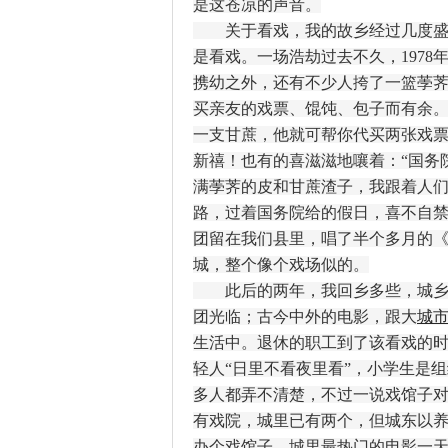
是这苍凉的声音。
关于看戏，我的故乡经过几度盛衰
是看戏。一场浩劫过去不久，197
携幼之外，还有不少人挎了一篮荸
买亲友的戏票、馄饨、包子而有余
一支甘蔗，他就可帮你代买两张戏
新禧！也有的喜滋滋地嚷着：“国务
满荸荠的皮和甘蔗渣子，我跟着人
路，过着国务院给的假日，喜不自
团留在我们县里，唱了半个多月的
城，整个像个戏场似的。
此后的两年，我回乡多些，城乡的
团光临；古今中外的电影，跟大
城
生活中。退休的职工到了该看戏的时
轻人“日里不看夜里看”，小学生是
多人都弄不清楚，不过一说戏馆子
有戏院，城里已有两个，但城东以
办个戏馆子。城里最热门的电影一