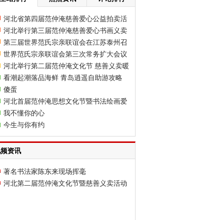
河北省第四届范仲淹慈善爱心公益拍卖活
河北举行第三届范仲淹慈善爱心书画义卖
动
第三届世界范氏宗亲联谊会在江苏泰州召
活动
世界范氏宗亲联谊会第三次常务扩大会议
开（海外人士抵达泰州）
河北举行第二届范仲淹文化节 慈善义卖暖
日前在河南省濮阳市范县胜利召开
看潮起潮落品海鲜 青岛逍遥自助游攻略
寒门
傻蛋
河北首届范仲淹思想文化节暨书法绘画爱
我不懂你的心
心义卖活动在石家庄举行
今生与你有约
视频资讯
著名书法家陈东来现场挥毫
河北第二届范仲淹文化节暨慈善义卖活动