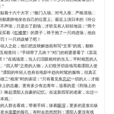
”
着十六个大字：“敞门入场、对号入座、严格清场、
间都肃静地坐在自己的位置上。最近上演日本的《吟公
不声张，只是出了剧场，才听见有人轻轻地说：“两个
没买着《
红楼梦
》的票子，终于抱了一只鸡进场，他自
听罚！一只鸡该够了吧！
人之处，他们把反映解放前和写“文革”的戏，都称
会互相查问：“手绢带了几块？”对门的程婆婆看了《卖花
哭！”在戏场里，当人们泪眼相对的当儿，平时相恶的人
、“四人帮”之类的人物，人们咬牙切齿地骂着溧阳人使
胚！”溧阳的年轻人也有在电影中趋向时髦的服饰，但真正
雄二“相亲”时的谈话：“只有看见鱼
忘记
一切的人，才能
作上的志趣。更有多少有志青年，追慕的是《刑场上的
昌》唤起溧阳人自豪的记忆。在这新四军的老家，出过一
一本戏。
的人群去看戏，带着手绢，抹着
眼泪
，更多的是发出纵
的老乡
亲爱
的脸孔，有时会忽然想到：溧阳人要没有戏