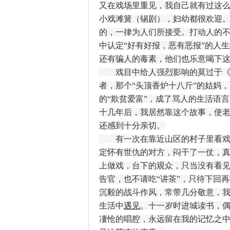
又在戏场里重见，我自己就有过这
小戏滩簧（锡剧），妇幼都很欢迎
的，一律为人们所接受。打动人的
中认定“好有好报，恶有恶报”的人
还有骗人的毒素，他们也乐意喝下
戏目中给人强烈影响的莫过于《珍
者，那个“头顶香炉十八斤”的姑妈
的“欺贫爱富”，成了骂人的生活语
十几年后，我居然靠这个故事，使
还感到十分亲切。
有一次在靠近山区的村子里看戏，
定怀有世仇的对方，闷干了一仗，
上做戏，台下的观众，只当没有看
告官，也不请吃“讲茶”，只待下回
沉毅的战斗作风，常带几分敬意，
生活中
遇见
。十一岁时进城读书，
凄怆的唱腔，永远留在我的记忆之