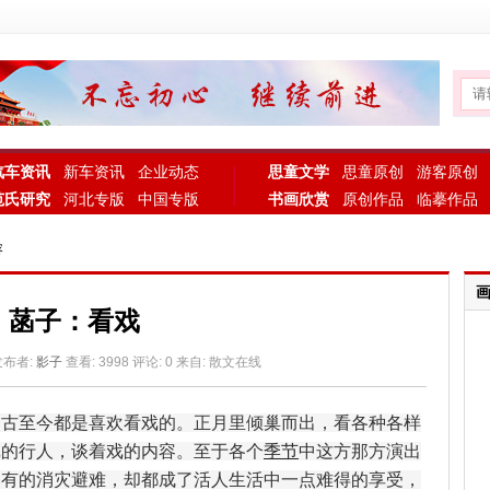
汽车资讯
新车资讯
企业动态
思童文学
思童原创
游客原创
范氏研究
河北专版
中国专版
书画欣赏
原创作品
临摹作品
容
菡子：看戏
 发布者:
影子
查看:
3998
评论: 0 来自: 散文在线
至今都是喜欢看戏的。正月里倾巢而出，看各种各样
戏的行人，谈着戏的内容。至于各个
季节
中这方那方演出
，有的消灾避难，却都成了活人生活中一点难得的享受，