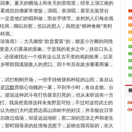
么回事。夏天的晒场上和冬天的茶馆里，经常上演江南的
。看戏也仿佛家常便饭，清唱、表演唱，甚至化装登台
不一定是他们的唱和做，而在乎情节。农村的人们每在戏
生结局，聊以自慰，也以此慰人，虽然这“精神食粮”有时
这杯酒。
珠塔》，大凡痛恨“欺贫爱富”的，都是小方卿的同情
，更是人们奚落的形象。于是我的老乡之中，挂在口头上
言。还很难找出一个戏有这么亘古不变的戏剧效果，以至
老乡帮助我逃脱敌人的虎口。四十年后在故乡重看两遍，
武打刚刚开场，一些手持铁饼和秤砣的山民，各自认
真是
沉默
而惊心动魄的一幕，不到半小时，各自走散。台
见。据说这种武斗有打伤甚至打死的，但从未听说有一方
再打。我虽然觉得这样未免野蛮可怕，不过对这些武士的
我认为他们大约是西边高山崇岭中的好汉，并非能在日常
偶尔路过戏场，却是远远地听，那二胡的悲凉之声和老生
中，那时我母亲的处境每况愈下，反映在我耳际的，长久