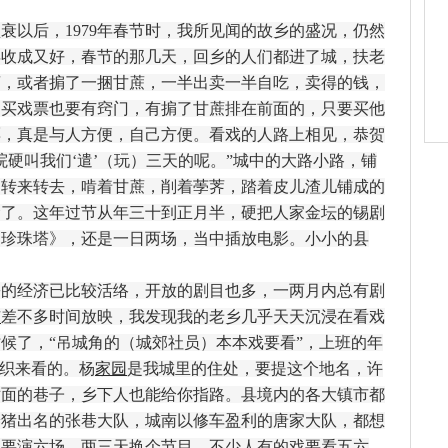
以后，1979年春节时，我所见闻的故乡的盛况，仍然
8年收成又好，春节的那几天，回乡的人们都进了城，扶老
荠，或者掮了一捆甘蔗，一半出卖一半自吃，卖得的钱，
。买戏票也要有窍门，有掮了甘蔗排在前面的，只要买他
票，真是与人方便，自己方便。看戏的人路上相见，恭贺
院硬叫我们‘遣’（玩）三天的呢。”城中的大路小路，铺
们转来转去，啃着甘蔗，削着荸荠，踏着皮儿渣儿铺成的
禁了。这年过节从年三十到正月半，硬把人家金坛的锡剧
《珍珠塔》，还是一日两场，当中插放电影。小小的县
经济已比较活络，开放的剧目也多，一两月内总有剧
市
差不多时间放映，我发现我的老乡几乎天天沉浸在看戏
候了，“吊城角的（城郊社员）本本戏要看”，上班的年
组织来看的。杨
家园
是我城里的住处，要提这个地名，许
对面的巷子，乡下人也能给你指路。县境内的各大镇市都
养猪出名的张巷大队，城南以修车盈利的唐家大队，都想
天要演六场，两三天换个节目，不少人有的戏要看五六