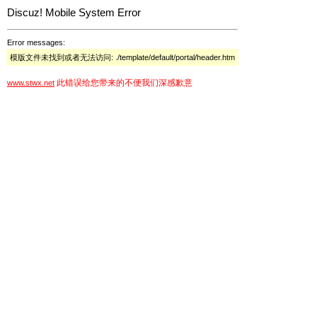
Discuz! Mobile System Error
Error messages:
模版文件未找到或者无法访问: ./template/default/portal/header.htm
此错误给您带来的不便我们深感歉意
www.stwx.net