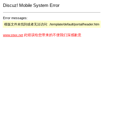
Discuz! Mobile System Error
Error messages:
模版文件未找到或者无法访问: ./template/default/portal/header.htm
此错误给您带来的不便我们深感歉意
www.stwx.net