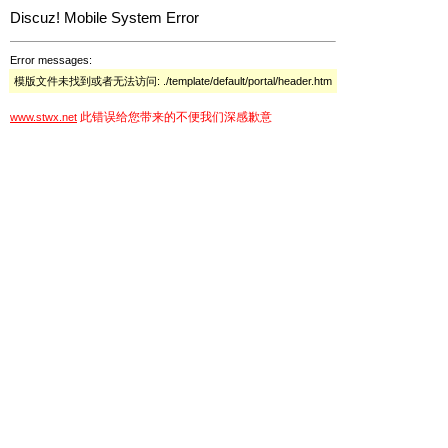
Discuz! Mobile System Error
Error messages:
模版文件未找到或者无法访问: ./template/default/portal/header.htm
此错误给您带来的不便我们深感歉意
www.stwx.net