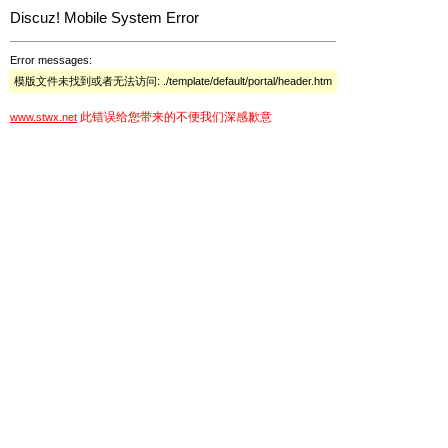
Discuz! Mobile System Error
Error messages:
模版文件未找到或者无法访问: ./template/default/portal/header.htm
此错误给您带来的不便我们深感歉意
www.stwx.net