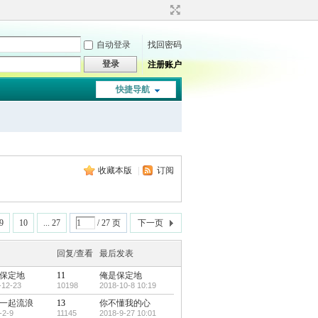
自动登录
找回密码
登录
注册账户
快捷导航
收藏本版
|
订阅
9
10
... 27
/ 27 页
下一页
回复/查看
最后发表
保定地
11
俺是保定地
-12-23
10198
2018-10-8 10:19
一起流浪
13
你不懂我的心
-2-9
11145
2018-9-27 10:01