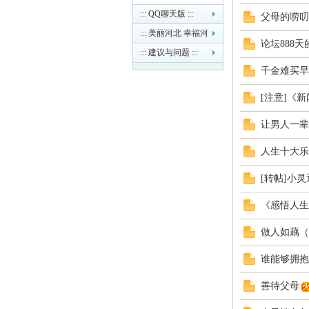
::: QQ聊天版 :::
父母的唠叨
童
::: 美丽河北 幸福河
论坛888
北 :::
::: 建议与问题 :::
千金难买早
[注意]《
让男人一辈
人生十大乐
论
[转帖]小灵
《感悟人生
做人如藕（
谁能够拥抱
善待父母
坛