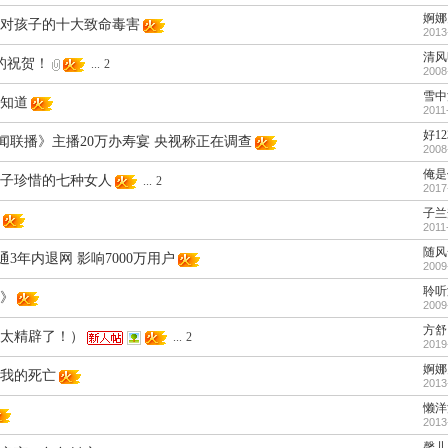
婀娜
对孩子的十大致命毒害
2013
清风
天的祝贺！
...
2
2008
雪中
知道
2011
好12
新闻联播》主播20万办寿宴 央视称正在调查
2008
俺是
子珍惜的七种女人
...
2
2017
子兰
2011
随风
通3年内退网 影响7000万用户
2009
聆听
》
2009
方舒
太精辟了！）
...
2
2019
婀娜
我的死亡
2013
懒洋
2013
馨儿