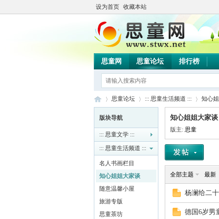
设为首页
收藏本站
思童网
思童论坛
排行榜
思童论坛
::: 思童生活频道 :::
知心姐
知心姐姐大家谈
版块导航
版主:
思童
::: 思童文学 :::
思
»
›
›
::: 思童生活频道 :::
名人书画栏目
全部主题
最新
知心姐姐大家谈
随意温馨小屋
杨澜给二十
旅游专版
德国6岁男
思童茶坊