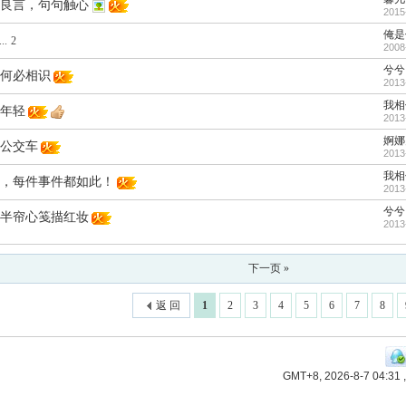
良言，句句触心
2015
俺是
..
2
2008
兮兮
何必相识
2013
我相
年轻
2013
婀娜
公交车
2013
我相
，每件事件都如此！
2013
兮兮
半帘心笺描红妆
2013
下一页 »
返 回
1
2
3
4
5
6
7
8
GMT+8, 2026-8-7 04:31
,