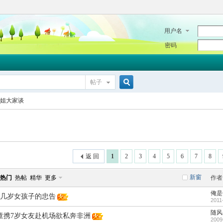
用户名
密码
帖子
搜
姐大家谈
索
返 回
1
2
3
4
5
6
7
8
新窗
热门
热帖
精华
更多
作者
俺是
几岁女孩子的忠告
2011
随风
童携7岁女友赴机场欲私奔非洲
2009