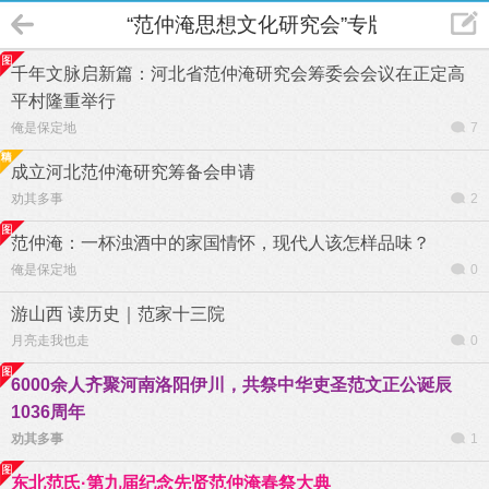
“范仲淹思想文化研究会”专版
千年文脉启新篇：河北省范仲淹研究会筹委会会议在正定高
平村隆重举行
俺是保定地
7
成立河北范仲淹研究筹备会申请
劝其多事
2
范仲淹：一杯浊酒中的家国情怀，现代人该怎样品味？
俺是保定地
0
游山西 读历史｜范家十三院
月亮走我也走
0
6000余人齐聚河南洛阳伊川，共祭中华吏圣范文正公诞辰
1036周年
劝其多事
1
东北范氏·第九届纪念先贤范仲淹春祭大典