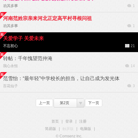
劝其多事
1
河南范姓宗亲来河北正定高平村寻根问祖
劝其多事
1
关爱学子 关爱未来
不忘初心
21
转帖：千年愧望范仲淹
我心永恒
14
范雪怡：“最年轻”中学校长的担当，让自己成为发光体
百花仙子
3
上一页
第2页
下一页
首页
|
登录
|
注册
简易版
|
触屏版
|
电脑版
|
© Comsenz Inc.